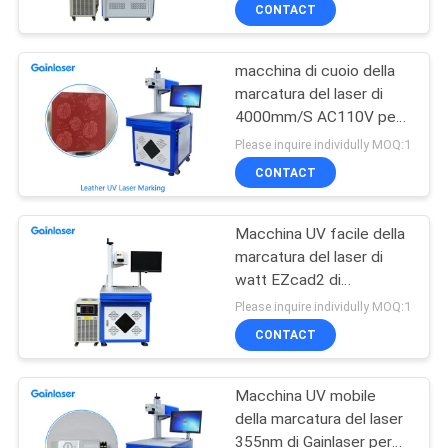
CONTROLLO
CONTACT
DI
macchina di cuoio della
QUALITÀ
marcatura del laser di
4000mm/S AC110V per
CONTATTICI
carta
Please inquire individully MOQ:1
CONTACT
RICHIEDA
Macchina UV facile della
UNA
marcatura del laser di
CITAZIONE
watt EZcad2 di
operazione 3
Please inquire individully MOQ:1
MAPPA
CONTACT
DEL
Macchina UV mobile
SITO
della marcatura del laser
355nm di Gainlaser per