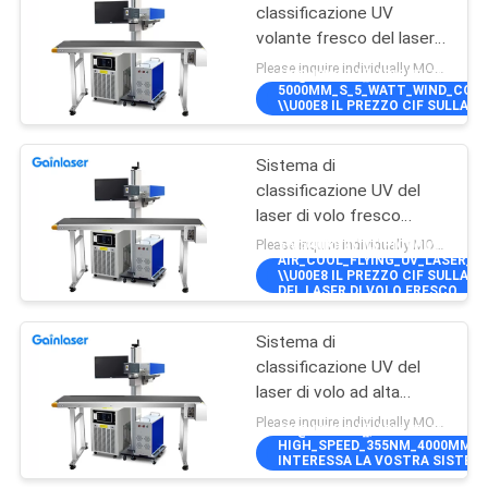
classificazione UV
volante fresco del laser
del vento da 5 watt
Please inquire individually MOQ:1
5W@40KHZ\"]],\"PICURL\":\"\\/
5000MM_S_5_WATT_WIND_COOL_
\\U00E8 IL PREZZO CIF SULLA 
FRESCO DEL LASER DEL VENTO D
Sistema di
classificazione UV del
laser di volo fresco
dell'aria
Please inquire individually MOQ:1
5W@40KHZ\"]],\"PICURL\":\"\\/
AIR_COOL_FLYING_UV_LASER_MA
\\U00E8 IL PREZZO CIF SULLA 
DEL LASER DI VOLO FRESCO
DELL&#039;ARIA\",\"USERNAME\"
Sistema di
classificazione UV del
laser di volo ad alta
velocità di 355nm
Please inquire individually MOQ:1
5W@40KHZ\"]],\"PICURL\":\"\\/
4000mm/S
HIGH_SPEED_355NM_4000MM_S_
INTERESSA LA VOSTRA SISTEMA 
VELOCIT\\U00E0 DI 355NM 4000M