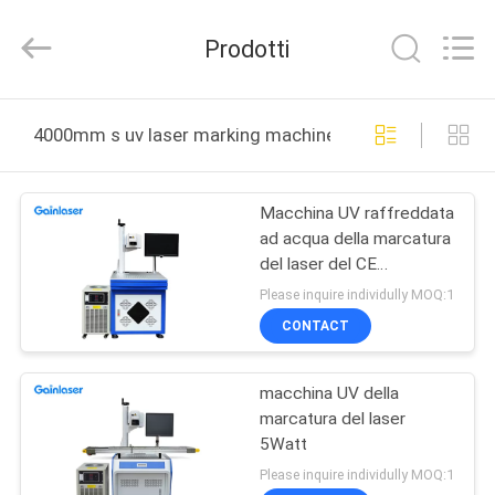
2026
Shenzhen
Gainlaser
Prodotti
Laser
Technology
Co.,Ltd.
All
CASA
Rights
Reserved.
4000mm s uv laser marking machine produzione online
PRODOTTI
Macchina UV raffreddata
ad acqua della marcatura
CIRCA
del laser del CE
NOI
4000mm/S
Please inquire individully MOQ:1
CONTACT
GIRO
macchina UV della
DELLA
marcatura del laser
FABBRICA
5Watt
Please inquire individully MOQ:1