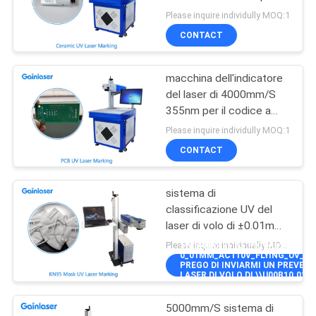
ceramico
PRIVACY
Please inquire individully MOQ:1
CONTACT
POLICY
macchina dell'indicatore
del laser di 4000mm/S
355nm per il codice a
barre
Please inquire individully MOQ:1
CONTACT
sistema di
classificazione UV del
laser di volo di ±0.01mm
AC110V per plastica
Please inquire individually MOQ:1
5W@40KHZ\"]],\"PICURL\":\"\\/
0_01MM_AC110V_FLYING_UV_LAS
PREGO DI INVIARMI UN PREVEN
LASER DI VOLO DI \\U00B10.01M
CONTACT
5000mm/S sistema di