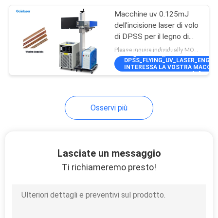
Macchine uv 0.125mJ
33
dell'incisione laser di volo
Testa di ricerca di
di DPSS per il legno di
bambù del Mdf
Please inquire individually MOQ:1
Galvo
3W@30KHZ\"]],\"PICURL\":\"\\
DPSS_FLYING_UV_LASER_ENGRA
INTERESSA LA VOSTRA MACCHINE
BAMB\\U00F9 DEL MDF\",\"USER
Osservi più
13
Analizzatore di
Lasciate un messaggio
Galvo del laser
Ti richiameremo presto!