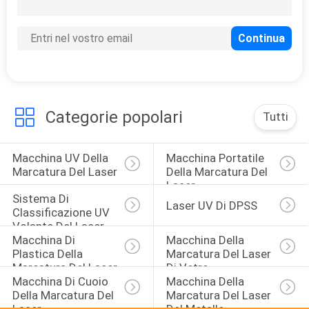
4
Laser di verde di
DPSS
Categorie popolari
Tutti
Macchina UV Della 
Macchina Portatile 
4
Marcatura Del Laser
Della Marcatura Del 
Analizzatore di
Laser
Sistema Di 
Laser UV Di DPSS
Galvo di CO2
Classificazione UV 
Volante Del Laser
Macchina Di 
Macchina Della 
Plastica Della 
Marcatura Del Laser 
Marcatura Del Laser
Di Vetro
Macchina Di Cuoio 
Macchina Della 
Della Marcatura Del 
Marcatura Del Laser 
4
Laser
Del Metallo