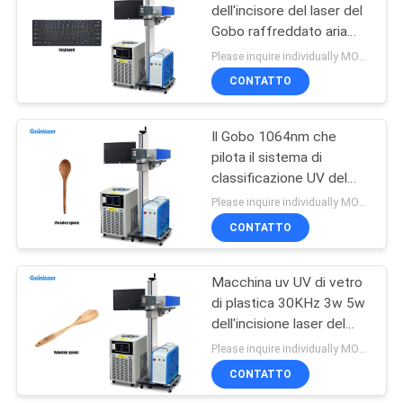
dell'incisore del laser del
Gobo raffreddato aria
4
per la tastiera di plastica
Please inquire individually MOQ:1
di legno
Macchina di cuoio
CONTATTO
della marcatura del
Il Gobo 1064nm che
laser
pilota il sistema di
classificazione UV del
laser per i bastoncini di
Please inquire individually MOQ:1
legno del cucchiaio lancia
CONTATTO
6
Macchina della
Macchina uv UV di vetro
di plastica 30KHz 3w 5w
marcatura del laser
dell'incisione laser del
del metallo
laser del Gobo DPSS
Please inquire individually MOQ:1
CONTATTO