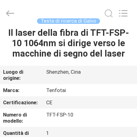
UV
della
marcatura
del
laser
Testa di ricerca di Galvo
fornitore.
Copyright
©
Il laser della fibra di TFT-FSP-
CASA
2020
-
10 1064nm si dirige verso le
2021
uv-
lasermarkingmachine.com.
PRODOTTI
macchine di segno del laser
All
Rights
Reserved.
CIRCA
Luogo di
Shenzhen, Cina
origine:
NOI
Marca:
Tenfotai
GIRO
Certificazione:
CE
DELLA
Numero di
TFT-FSP-10
FABBRICA
modello:
Quantità di
1