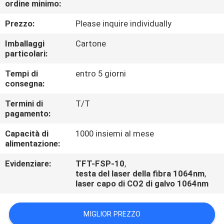
ordine minimo:
CONTROLLO
DI
Prezzo:
Please inquire individually
QUALITÀ
Imballaggi
Cartone
particolari:
CONTATTICI
Tempi di
entro 5 giorni
consegna:
RICHIEDA
Termini di
T/T
pagamento:
UNA
Capacità di
1000 insiemi al mese
CITAZIONE
alimentazione:
Evidenziare:
TFT-FSP-10
,
testa del laser della fibra 1064nm
,
laser capo di CO2 di galvo 1064nm
MIGLIOR PREZZO