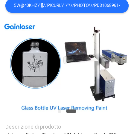
5W@40KHZ\"]],\"PICURL\":\"\\/PHOTO\\/PD31068961-
PRIVACY
POLICY
AIR_COOL_FLYING_UV_LASER_MARKING_SYSTEM.JPG\",\"SUBJEC
PREGO DI INVIARMI UN PREVENTIVO SUL VOSTRO SISTEMA
DI CLASSIFICAZIONE UV DEL LASER DI VOLO FRESCO
DELL&#039;ARIA\",\"USERNAME\":\"MISS.
NIKKI\"}","","",1);'>MIGLIOR PREZZO
Descrizione di prodotto