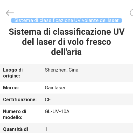
UV
della
marcatura
del
laser
Sistema di classificazione UV volante del laser
fornitore.
Copyright
©
Sistema di classificazione UV
CASA
2020
-
del laser di volo fresco
2025
Shenzhen
Gainlaser
PRODOTTI
dell'aria
Laser
Technology
Co.,Ltd.
All
Rights
CIRCA
Luogo di
Shenzhen, Cina
Reserved.
origine:
NOI
Marca:
Gainlaser
GIRO
Certificazione:
CE
DELLA
Numero di
GL-UV-10A
FABBRICA
modello:
Quantità di
1