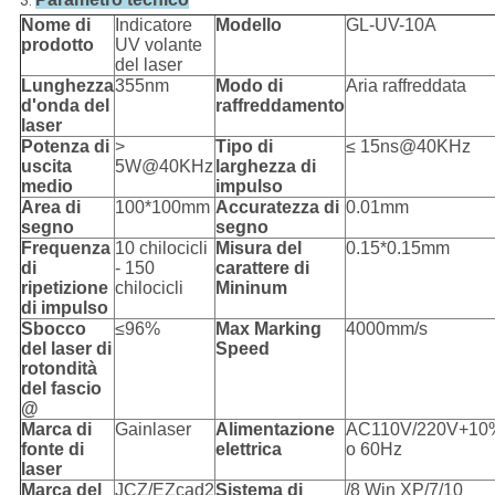
3.
Nome di
Indicatore
Modello
GL-UV-10A
prodotto
UV volante
del laser
Lunghezza
355nm
Modo di
Aria raffreddata
d'onda del
raffreddamento
laser
Potenza di
>
Tipo di
≤ 15ns@40KHz
uscita
5W@40KHz
larghezza di
medio
impulso
Area di
100*100mm
Accuratezza di
0.01mm
segno
segno
Frequenza
10 chilocicli
Misura del
0.15*0.15mm
di
- 150
carattere di
ripetizione
chilocicli
Mininum
di impulso
Sbocco
≤96%
Max Marking
4000mm/s
del laser di
Speed
rotondità
del fascio
@
Marca di
Gainlaser
Alimentazione
AC110V/220V+10
fonte di
elettrica
o 60Hz
laser
Marca del
JCZ/EZcad2
Sistema di
/8 Win XP/7/10