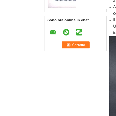
a
A
c
I
Sono ora online in chat
U
t