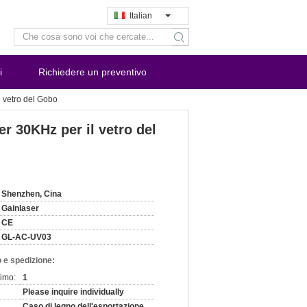
Italian
search
i
Richiedere un preventivo
l vetro del Gobo
er 30KHz per il vetro del
Shenzhen, Cina
Gainlaser
CE
GL-AC-UV03
 e spedizione:
nimo:
1
Please inquire individually
Caso di legno dell'esportazione