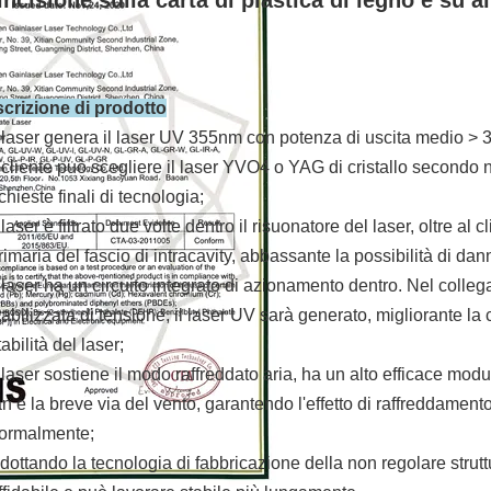
'incisione sulla carta di plastica di legno e su a
crizione di prodotto
l laser genera il laser UV 355nm con potenza di uscita medio
l cliente può scegliere il laser YVO4 o YAG di cristallo secondo 
ichieste finali di tecnologia;
l laser è filtrato due volte dentro il risuonatore del laser, oltre a
rimaria del fascio di intracavity,
abbassante la possibilità di dann
l laser ha un circuito integrato di azionamento dentro. Nel collega
tabilizzata di tensione, il laser UV sarà generato, migliorante l
tabilità del laser;
l laser sostiene il modo raffreddato aria, ha un alto efficace mod
an e la breve via del vento, garantendo l'effetto di raffreddamento
ormalmente;
dottando la tecnologia di fabbricazione della non regolare strut