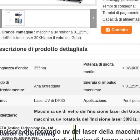
Tempi di consegna:
Termini di pagamento
Capacità di alimentaz
Contatto
Grande immagine :
macchina uv rotatoria 0.125mJ
dell'incisione laser 30KHz per il vetro del Gobo
escrizione di prodotto dettagliata
Potenza di uscita
nghezza d'onda:
355nm
> 3W@30
medio:
do di
Energia di impulso
Aria raffreddata
> 0.125
ffreddamento:
massima:
me:
Laser UV di DPSS
Applicazione:
Per il pol
Macchina uv di vetro dell'incisione laser del Gob
idenziare:
macchina uv rotatoria dell'incisione laser 30KHz
,
incisore diy rotatorio uv del laser della macchin