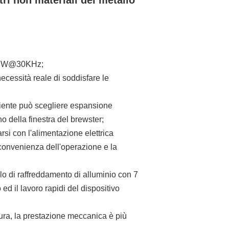
ltri non materiali del metallo
 > 3W@30KHz;
necessità reale di soddisfare le
l cliente può scegliere espansione
o della finestra del brewster;
rsi con l'alimentazione elettrica
a convenienza dell'operazione e la
ulo di raffreddamento di alluminio con 7
 ed il lavoro rapidi del dispositivo
tura, la prestazione meccanica è più