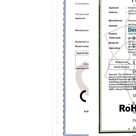
l
Des
I
I
r
I
p
I
s
s
I
f
n
A