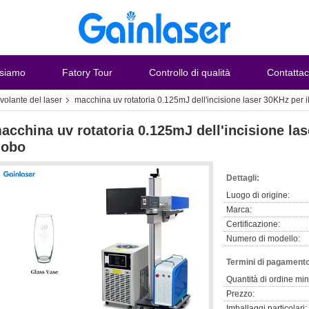
 siamo
Fatory Tour
Controllo di qualità
Contattac
volante del laser
macchina uv rotatoria 0.125mJ dell'incisione laser 30KHz per i
acchina uv rotatoria 0.125mJ dell'incisione las
obo
Dettagli:
Luogo di origine:
Marca:
Certificazione:
Numero di modello:
Termini di pagamento
Quantità di ordine mi
Prezzo:
Imballaggi particolari: