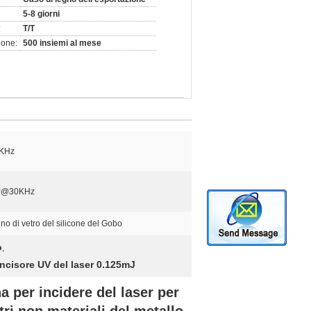
5-8 giorni
:
T/T
ione:
500 insiemi al mese
KHz
mJ@30KHz
sino di vetro del silicone del Gobo
o
,
incisore UV del laser 0.125mJ
a per incidere del laser per