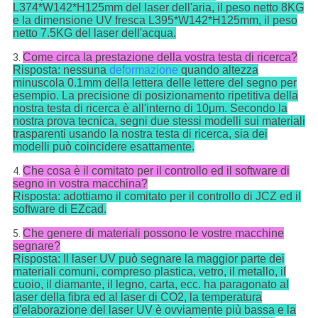
L374*W142*H125mm del laser dell'aria, il peso netto 8KG
e la dimensione UV fresca L395*W142*H125mm, il peso
netto 7.5KG del laser dell'acqua.
Come circa la prestazione della vostra testa di ricerca?
3.
Risposta: nessuna
deformazione
quando altezza
minuscola 0.1mm della lettera delle lettere del segno per
esempio. La precisione di posizionamento ripetitiva della
nostra testa di ricerca è all'interno di 10μm. Secondo la
nostra prova tecnica, segni due stessi modelli sui materiali
trasparenti usando la nostra testa di ricerca, sia dei
modelli può coincidere esattamente.
Che cosa è il comitato per il controllo ed il software di
4.
segno in vostra macchina?
Risposta: adottiamo il comitato per il controllo di JCZ ed il
software di EZcad.
Che genere di materiali possono le vostre macchine
5.
segnare?
Risposta: Il laser UV può segnare la maggior parte dei
materiali comuni, compreso plastica, vetro, il metallo, il
cuoio, il diamante, il legno, carta, ecc. ha paragonato al
laser della fibra ed al laser di CO2, la temperatura
d'elaborazione del laser UV è ovviamente più bassa e la