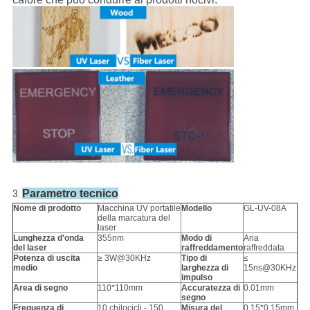
Parametro tecnico
3.
Nome di prodotto
Macchina UV portatile
Modello
GL-UV-08A
della marcatura del
laser
Lunghezza d'onda
355nm
Modo di
Aria
del laser
raffreddamento
raffreddata
Potenza di uscita
≥ 3W@30KHz
Tipo di
≤
medio
larghezza di
15ns@30KHz
impulso
Area di segno
110*110mm
Accuratezza di
0.01mm
segno
Frequenza di
10 chilocicli - 150
Misura del
0.15*0.15mm