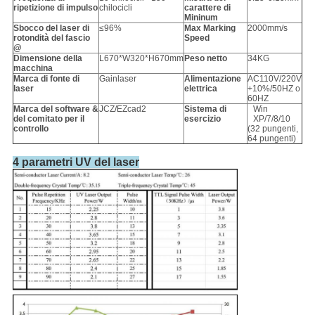
ripetizione di impulso
chilocicli
carattere di
Mininum
Sbocco del laser di
≤96%
Max Marking
2000mm/s
rotondità del fascio
Speed
@
Dimensione della
L670*W320*H670mm
Peso netto
34KG
macchina
Marca di fonte di
Gainlaser
Alimentazione
AC110V/220V
laser
elettrica
+10%/50HZ o
60HZ
Marca del software &
JCZ/EZcad2
Sistema di
Win
del comitato per il
esercizio
XP/7/8/10
controllo
(32 pungenti,
64 pungenti)
4 parametri UV del laser