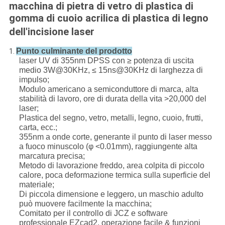
macchina di pietra di vetro di plastica di
gomma di cuoio acrilica di plastica di legno
dell'incisione laser
Punto culminante del prodotto
1.
laser UV di 355nm DPSS con ≥ potenza di uscita
medio 3W@30KHz, ≤ 15ns@30KHz di larghezza di
impulso;
Modulo americano a semiconduttore di marca, alta
stabilità di lavoro, ore di durata della vita >20,000 del
laser;
Plastica del segno, vetro, metalli, legno, cuoio, frutti,
carta, ecc.;
355nm a onde corte, generante il punto di laser messo
a fuoco minuscolo (φ <0.01mm), raggiungente alta
marcatura precisa;
Metodo di lavorazione freddo, area colpita di piccolo
calore, poca deformazione termica sulla superficie del
materiale;
Di piccola dimensione e leggero, un maschio adulto
può muovere facilmente la macchina;
Comitato per il controllo di JCZ e software
professionale EZcad2, operazione facile & funzioni