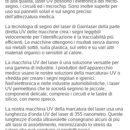
di alta qualità, laser UV possono l'elettronica del micro-
segno, i circuiti ed i microchip. Sono inoltre superbi per
uso sui pannelli solari e sul segno preciso
dell'attrezzatura medica.
La tecnologia di segno del laser di Gainlaser della parte
diretta UV delle macchine crea i segni leggibili
velocemente per l'identificazione e la tracciabilità più
efficienti. Le macchine ottengono i risultati senza danno
sui metalli sottili, sulla plastica, sul vetro e su vari altri
materiali organici o sensibili al calore.
La macchina UV del laser è una soluzione versatile per
una gamma di industrie. I produttori dell'apparecchio
medico usano le nostre soluzioni della marcatura» UV o
«fredda per creare i segni regolari e igienici.
Nell'elettronica e nelle industrie automobilistiche, i laser
UV permettono che le società segnino le piccole,
componenti delicate, compreso i circuiti e le lastre di
silicio, con meno spreco.
La nostra macchina UV della marcatura del laser usa una
lunghezza d'onda UV del laser di 355 nanometro. Queste
lunghezze d'onda ultraviolette consegnano alcuni di più
alti tassi di assorbimento, minimizzando lo stress da
calore che può condurre ai prodotti nocivi.