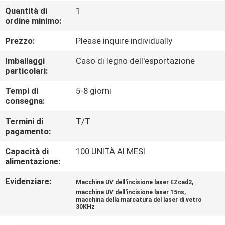
CONTROLLO
Quantità di
1
ordine minimo:
DI
QUALITÀ
Prezzo:
Please inquire individually
Imballaggi
Caso di legno dell'esportazione
CONTATTICI
particolari:
Tempi di
5-8 giorni
consegna:
RICHIEDA
UNA
Termini di
T/T
pagamento:
CITAZIONE
Capacità di
100 UNITÀ AI MESI
alimentazione:
MAPPA
Evidenziare:
,
Macchina UV dell'incisione laser EZcad2
DEL
,
macchina UV dell'incisione laser 15ns
macchina della marcatura del laser di vetro
SITO
30KHz