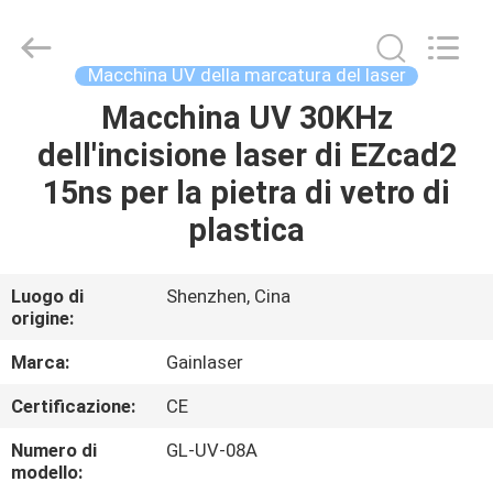
2026
Shenzhen
Gainlaser
Laser
Technology
Macchina UV della marcatura del laser
Co.,Ltd.
All
Macchina UV 30KHz
CASA
Rights
Reserved.
dell'incisione laser di EZcad2
PRODOTTI
15ns per la pietra di vetro di
plastica
CIRCA
NOI
Luogo di
Shenzhen, Cina
origine:
GIRO
Marca:
Gainlaser
DELLA
Certificazione:
CE
FABBRICA
Numero di
GL-UV-08A
modello: