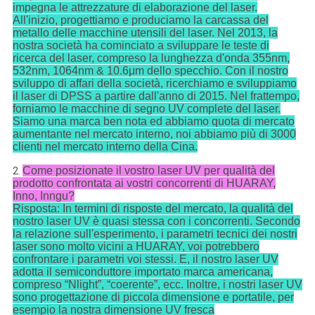
impegna le attrezzature di elaborazione del laser.
All'inizio, progettiamo e produciamo la carcassa del
metallo delle macchine utensili del laser. Nel 2013, la
nostra società ha cominciato a sviluppare le teste di
ricerca del laser, compreso la lunghezza d'onda 355nm,
532nm, 1064nm & 10.6μm dello specchio. Con il nostro
sviluppo di affari della società, ricerchiamo e sviluppiamo
il laser di DPSS a partire dall'anno di 2015. Nel frattempo,
forniamo le macchine di segno UV complete del laser.
Siamo una marca ben nota ed abbiamo quota di mercato
aumentante nel mercato interno, noi abbiamo più di 3000
clienti nel mercato interno della Cina.
Come posizionate il vostro laser UV per qualità del
2.
prodotto confrontata ai vostri concorrenti di HUARAY,
Inno, Inngu?
Risposta: In termini di risposte del mercato, la qualità del
nostro laser UV è quasi stessa con i concorrenti. Secondo
la relazione sull'esperimento, i parametri tecnici dei nostri
laser sono molto vicini a HUARAY, voi potrebbero
confrontare i parametri voi stessi. E, il nostro laser UV
adotta il semiconduttore importato marca americana,
compreso “Nlight”, “coerente”, ecc. Inoltre, i nostri laser UV
sono progettazione di piccola dimensione e portatile, per
esempio la nostra dimensione UV fresca