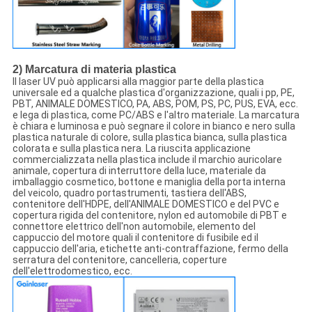
2) Marcatura di materia plastica
Il laser UV può applicarsi alla maggior parte della plastica
universale ed a qualche plastica d'organizzazione, quali i pp, PE,
PBT, ANIMALE DOMESTICO, PA, ABS, POM, PS, PC, PUS, EVA, ecc.
e lega di plastica, come PC/ABS e l'altro materiale. La marcatura
è chiara e luminosa e può segnare il colore in bianco e nero sulla
plastica naturale di colore, sulla plastica bianca, sulla plastica
colorata e sulla plastica nera. La riuscita applicazione
commercializzata nella plastica include il marchio auricolare
animale, copertura di interruttore della luce, materiale da
imballaggio cosmetico, bottone e maniglia della porta interna
del veicolo, quadro portastrumenti, tastiera dell'ABS,
contenitore dell'HDPE, dell'ANIMALE DOMESTICO e del PVC e
copertura rigida del contenitore, nylon ed automobile di PBT e
connettore elettrico dell'non automobile, elemento del
cappuccio del motore quali il contenitore di fusibile ed il
cappuccio dell'aria, etichette anti-contraffazione, fermo della
serratura del contenitore, cancelleria, coperture
dell'elettrodomestico, ecc.