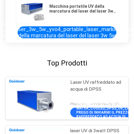
Macchina portatile UV della
marcatura del laser del laser 3w
5w YVO4 di vetro 0.125mJ 30KHz
DPSS del Gobo
to\\/pd35385552-
uv_laser_3w_5w_yvo4_portable_laser_marking_machine
atile UV della marcatura del laser del laser 3w 5w YVO4
min\"}");'>
Top Prodotti
Laser UV raffreddato ad
acqua di DPSS
Please inquire individually MOQ:1
5W@40KHZ\"]],\"PICURL\":\"\\/
WATER_COOLED_DPSS_UV_LASER.
PREGO DI INVIARMI IL PREZZO 
RAFFREDDATO AD ACQUA DI
DPSS\",\"USERNAME\":\"ADMIN\"
laser UV di 3watt DPSS