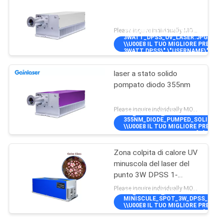
Please inquire individually MOQ:1
3W@30KHZ\"]],\"PICURL\":\"\\/
3WATT_DPSS_UV_LASER.JPG\",\
\\U00E8 IL TUO MIGLIORE PREZZ
3WATT DPSS\",\"USERNAME\":\"A
CONTACT
laser a stato solido
pompato diodo 355nm
Please inquire individually MOQ:1
5W@40KHZ\"]],\"PICURL\":\"\\/
355NM_DIODE_PUMPED_SOLID_ST
\\U00E8 IL TUO MIGLIORE PREZ
POMPATO DIODO 355NM\",\"USER
Zona colpita di calore UV
minuscola del laser del
punto 3W DPSS 1-
150KHz
Please inquire individually MOQ:1
3W@30KHZ\"]],\"PICURL\":\"\\/
MINISCULE_SPOT_3W_DPSS_UV_
\\U00E8 IL TUO MIGLIORE PREZ
PUNTO 3W DPSS 1-150KHZ\",\"U