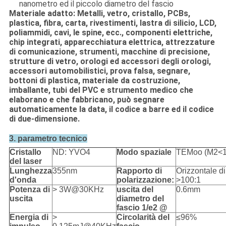
nanometro ed il piccolo diametro del fascio
Materiale adatto: Metalli, vetro, cristallo, PCBs,
plastica, fibra, carta, rivestimenti, lastra di silicio, LCD,
poliammidi, cavi, le spine, ecc., componenti elettriche,
chip integrati, apparecchiatura elettrica, attrezzature
di comunicazione, strumenti, macchine di precisione,
strutture di vetro, orologi ed accessori degli orologi,
accessori automobilistici, prova falsa, segnare,
bottoni di plastica, materiale da costruzione,
imballante, tubi del PVC e strumento medico che
elaborano e che fabbricano, può segnare
automaticamente la data, il codice a barre ed il codice
di due-dimensione.
3. parametro tecnico
Cristallo
ND: YVO4
Modo spaziale
TEMoo (M2<1
del laser
Lunghezza
355nm
Rapporto di
Orizzontale di
d'onda
polarizzazione:
>100:1
Potenza di
> 3W@30KHz
uscita del
0.6mm
uscita
diametro del
fascio 1/e2 @
Energia di
>
Circolarità del
≤96%