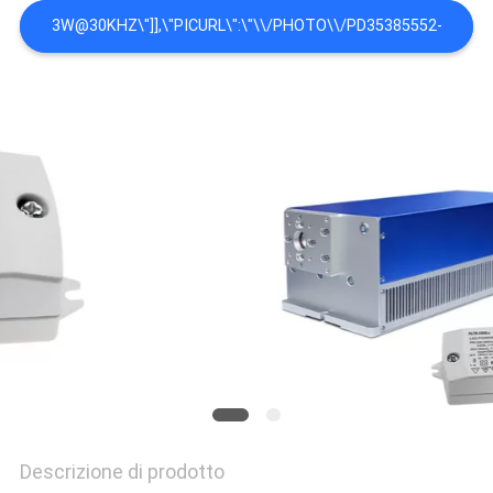
PRIVACY
3W@30KHZ\"]],\"PICURL\":\"\\/PHOTO\\/PD35385552-
POLICY
GOBO_GLASS_0_125MJ_30KHZ_DPSS_UV_LASER_3W_5W_YVO4_P
GRADO DI FORNIRVI MACCHINA PORTATILE UV DELLA
MARCATURA DEL LASER DEL LASER 3W 5W YVO4 DI VETRO
0.125MJ 30KHZ DPSS DEL GOBO PER
NOI\",\"USERNAME\":\"ADMIN\"}","","",1);'>MIGLIOR PREZZO
Descrizione di prodotto