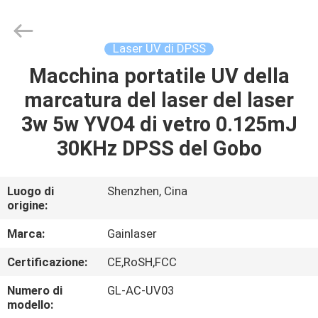
2026
Shenzhen
Gainlaser
Laser
Technology
Laser UV di DPSS
Co.,Ltd.
All
Macchina portatile UV della
CASA
Rights
Reserved.
marcatura del laser del laser
PRODOTTI
3w 5w YVO4 di vetro 0.125mJ
30KHz DPSS del Gobo
CIRCA
NOI
Luogo di
Shenzhen, Cina
origine:
GIRO
Marca:
Gainlaser
DELLA
Certificazione:
CE,RoSH,FCC
FABBRICA
Numero di
GL-AC-UV03
modello: