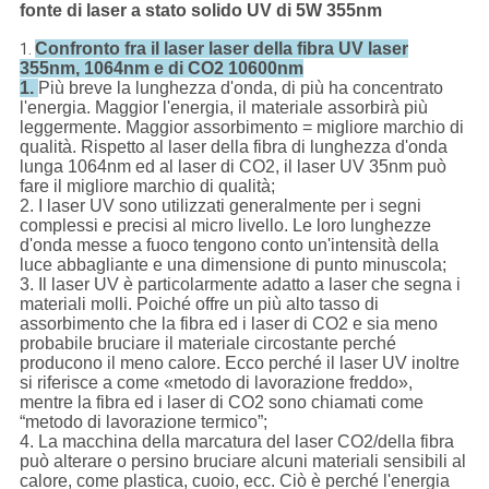
fonte di laser a stato solido UV di 5W 355nm
Confronto fra il laser laser della fibra UV laser
1.
355nm, 1064nm e di CO2 10600nm
1.
Più breve la lunghezza d'onda, di più ha concentrato
l'energia. Maggior l'energia, il materiale assorbirà più
leggermente. Maggior assorbimento = migliore marchio di
qualità. Rispetto al laser della fibra di lunghezza d'onda
lunga 1064nm ed al laser di CO2, il laser UV 35nm può
fare il migliore marchio di qualità;
2. I laser UV sono utilizzati generalmente per i segni
complessi e precisi al micro livello. Le loro lunghezze
d'onda messe a fuoco tengono conto un'intensità della
luce abbagliante e una dimensione di punto minuscola;
3. Il laser UV è particolarmente adatto a laser che segna i
materiali molli. Poiché offre un più alto tasso di
assorbimento che la fibra ed i laser di CO2 e sia meno
probabile bruciare il materiale circostante perché
producono il meno calore. Ecco perché il laser UV inoltre
si riferisce a come «metodo di lavorazione freddo»,
mentre la fibra ed i laser di CO2 sono chiamati come
“metodo di lavorazione termico”;
4. La macchina della marcatura del laser CO2/della fibra
può alterare o persino bruciare alcuni materiali sensibili al
calore, come plastica, cuoio, ecc. Ciò è perché l'energia