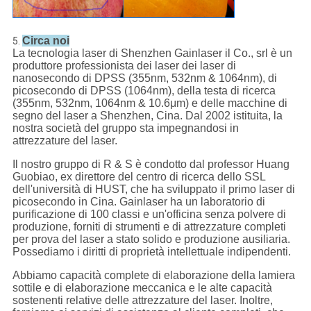
Circa noi
5.
La tecnologia laser di Shenzhen Gainlaser il Co., srl è un
produttore professionista dei laser dei laser di
nanosecondo di DPSS (355nm, 532nm & 1064nm), di
picosecondo di DPSS (1064nm), della testa di ricerca
(355nm, 532nm, 1064nm & 10.6μm) e delle macchine di
segno del laser a Shenzhen, Cina. Dal 2002 istituita, la
nostra società del gruppo sta impegnandosi in
attrezzature del laser.
Il nostro gruppo di R & S è condotto dal professor Huang
Guobiao, ex direttore del centro di ricerca dello SSL
dell'università di HUST, che ha sviluppato il primo laser di
picosecondo in Cina. Gainlaser ha un laboratorio di
purificazione di 100 classi e un'officina senza polvere di
produzione, forniti di strumenti e di attrezzature completi
per prova del laser a stato solido e produzione ausiliaria.
Possediamo i diritti di proprietà intellettuale indipendenti.
Abbiamo capacità complete di elaborazione della lamiera
sottile e di elaborazione meccanica e le alte capacità
sostenenti relative delle attrezzature del laser. Inoltre,