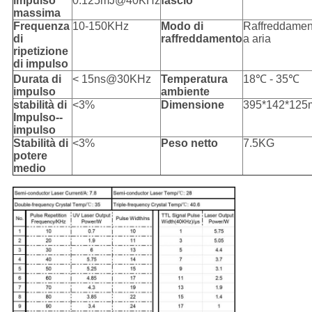
impulso
0.125mJ@40KHz
fascio
massima
Frequenza
10-150KHz
Modo di
Raffreddamen
di
raffreddamento
a aria
ripetizione
di impulso
Durata di
< 15ns@30KHz
Temperatura
18℃ - 35℃
impulso
ambiente
stabilità di
<3%
Dimensione
395*142*12
Impulso--
impulso
Stabilità di
<3%
Peso netto
7.5KG
potere
medio