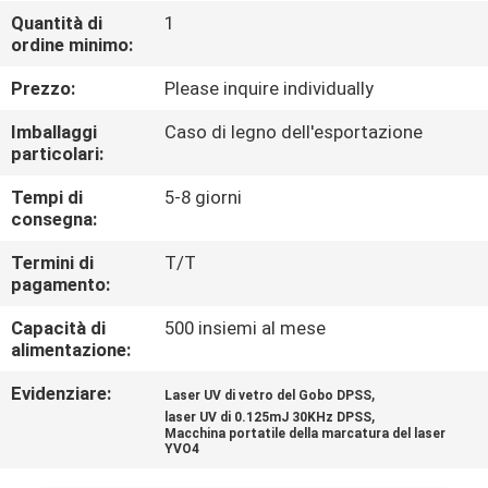
CONTROLLO
Quantità di
1
ordine minimo:
DI
QUALITÀ
Prezzo:
Please inquire individually
Imballaggi
Caso di legno dell'esportazione
CONTATTICI
particolari:
Tempi di
5-8 giorni
consegna:
RICHIEDA
UNA
Termini di
T/T
pagamento:
CITAZIONE
Capacità di
500 insiemi al mese
alimentazione:
MAPPA
Evidenziare:
,
Laser UV di vetro del Gobo DPSS
DEL
,
laser UV di 0.125mJ 30KHz DPSS
Macchina portatile della marcatura del laser
SITO
YVO4