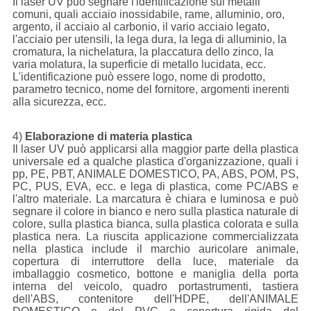
Il laser UV può segnare l'identificazione sui metalli
comuni, quali acciaio inossidabile, rame, alluminio, oro,
argento, il acciaio al carbonio, il vario acciaio legato,
l'acciaio per utensili, la lega dura, la lega di alluminio, la
cromatura, la nichelatura, la placcatura dello zinco, la
varia molatura, la superficie di metallo lucidata, ecc.
L'identificazione può essere logo, nome di prodotto,
parametro tecnico, nome del fornitore, argomenti inerenti
alla sicurezza, ecc.
4)
Elaborazione di materia plastica
Il laser UV può applicarsi alla maggior parte della plastica
universale ed a qualche plastica d'organizzazione, quali i
pp, PE, PBT, ANIMALE DOMESTICO, PA, ABS, POM, PS,
PC, PUS, EVA, ecc. e lega di plastica, come PC/ABS e
l'altro materiale. La marcatura è chiara e luminosa e può
segnare il colore in bianco e nero sulla plastica naturale di
colore, sulla plastica bianca, sulla plastica colorata e sulla
plastica nera. La riuscita applicazione commercializzata
nella plastica include il marchio auricolare animale,
copertura di interruttore della luce, materiale da
imballaggio cosmetico, bottone e maniglia della porta
interna del veicolo, quadro portastrumenti, tastiera
dell'ABS, contenitore dell'HDPE, dell'ANIMALE