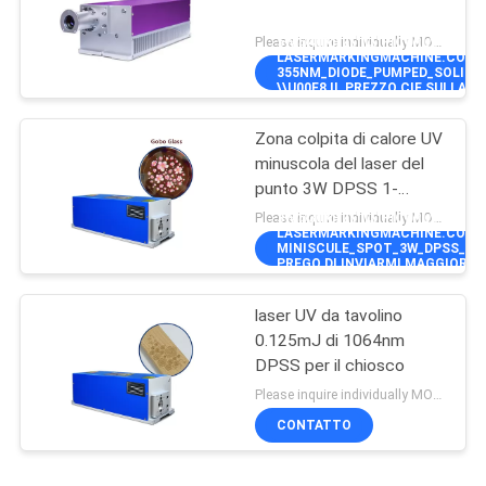
Please inquire individually MOQ:1
5W@40KHZ\"]],\"PICURL\":\"\\/\\
LASERMARKINGMACHINE.COM\\
355NM_DIODE_PUMPED_SOLID_ST
\\U00E8 IL PREZZO CIF SULLA 
POMPATO DIODO 355NM\",\"USER
Zona colpita di calore UV
minuscola del laser del
punto 3W DPSS 1-
150KHz
Please inquire individually MOQ:1
3W@30KHZ\"]],\"PICURL\":\"\\/\\
LASERMARKINGMACHINE.COM\\
MINISCULE_SPOT_3W_DPSS_UV_
PREGO DI INVIARMI MAGGIORI 
MINUSCOLA DEL LASER DEL PUNT
laser UV da tavolino
0.125mJ di 1064nm
DPSS per il chiosco
Please inquire individually MOQ:1
CONTATTO