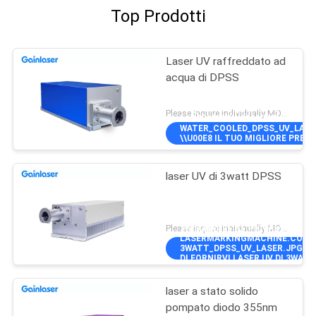
Top Prodotti
Laser UV raffreddato ad
acqua di DPSS
5W@40KHZ\"]],\"PICURL\":\"\\/\\
Please inquire individually MOQ:1
LASERMARKINGMACHINE.COM\\
WATER_COOLED_DPSS_UV_LASER.
\\U00E8 IL TUO MIGLIORE PREZ
RAFFREDDATO AD ACQUA DI
DPSS\",\"USERNAME\":\"ADMIN\"
laser UV di 3watt DPSS
Please inquire individually MOQ:1
3W@30KHZ\"]],\"PICURL\":\"\\/\\
LASERMARKINGMACHINE.COM\\
3WATT_DPSS_UV_LASER.JPG\",\
DI FORNIRVI LASER UV DI 3WAT
NOI\",\"USERNAME\":\"ADMIN\"}
laser a stato solido
pompato diodo 355nm