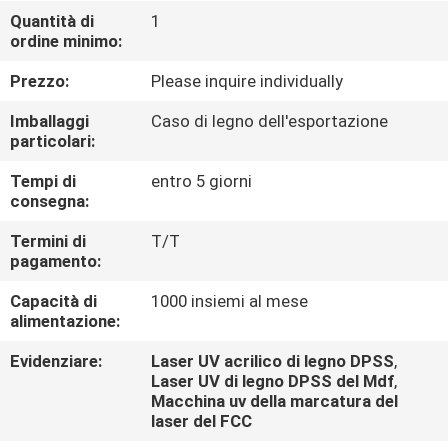
CONTROLLO
Quantità di
1
ordine minimo:
DI
QUALITÀ
Prezzo:
Please inquire individually
Imballaggi
Caso di legno dell'esportazione
CONTATTICI
particolari:
Tempi di
entro 5 giorni
consegna:
RICHIEDA
UNA
Termini di
T/T
pagamento:
CITAZIONE
Capacità di
1000 insiemi al mese
alimentazione:
Evidenziare:
Laser UV acrilico di legno DPSS
,
Laser UV di legno DPSS del Mdf
,
Macchina uv della marcatura del
laser del FCC