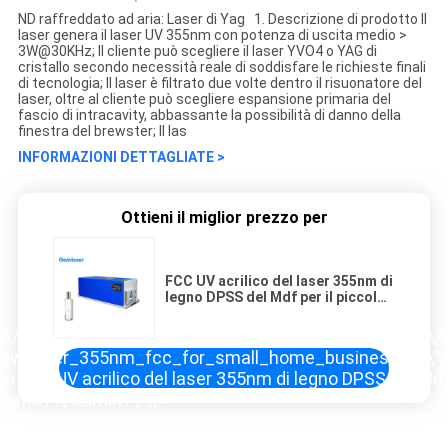
ND raffreddato ad aria: Laser di Yag 1. Descrizione di prodotto Il
laser genera il laser UV 355nm con potenza di uscita medio >
3W@30KHz; Il cliente può scegliere il laser YVO4 o YAG di
cristallo secondo necessità reale di soddisfare le richieste finali
di tecnologia; Il laser è filtrato due volte dentro il risuonatore del
laser, oltre al cliente può scegliere espansione primaria del
fascio di intracavity, abbassante la possibilità di danno della
finestra del brewster; Il las
INFORMAZIONI DETTAGLIATE >
Ottieni il miglior prezzo per
FCC UV acrilico del laser 355nm di
legno DPSS del Mdf per il piccolo
affare domestico
\"\\/\\/m.italian.uv-lasermarkingmachine.com\\/photo\\
v_laser_355nm_fcc_for_small_home_business.jpg\",\"s
u FCC UV acrilico del laser 355nm di legno DPSS del Mdf 
ame\":\"admin\"}");'>