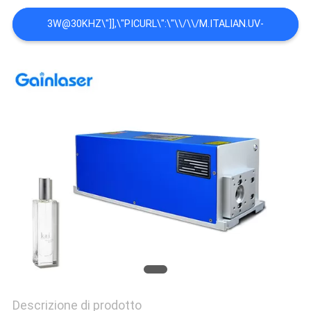
3W@30KHZ\"]],\"PICURL\":\"\\/\\/M.ITALIAN.UV-
LASERMARKINGMACHINE.COM\\/PHOTO\\/PD34749245-
ACRYLIC_MDF_WOOD_DPSS_UV_LASER_355NM_FCC_FOR_SMALL_H
\\U00E8 IL PREZZO CIF SULLA VOSTRA FCC UV ACRILICO DEL
LASER 355NM DI LEGNO DPSS DEL MDF PER IL PICCOLO
AFFARE
DOMESTICO\",\"USERNAME\":\"ADMIN\"}","","",1);'>MIGLIOR
PREZZO
Descrizione di prodotto