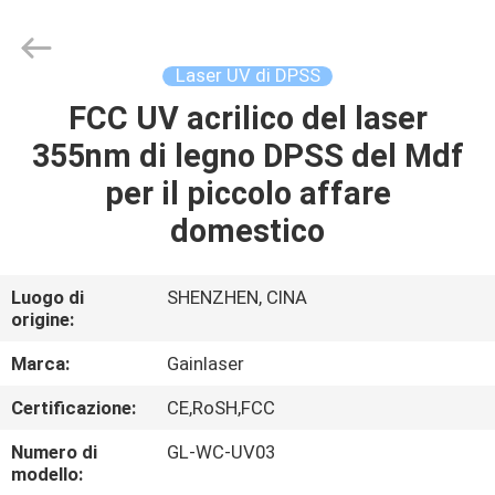
Copyright
©
2020
-
2022
Laser UV di DPSS
uv-
lasermarkingmachine.com.
All
FCC UV acrilico del laser
CASA
Rights
Reserved.
355nm di legno DPSS del Mdf
PRODOTTI
per il piccolo affare
domestico
CIRCA
NOI
Luogo di
SHENZHEN, CINA
origine:
GIRO
Marca:
Gainlaser
DELLA
Certificazione:
CE,RoSH,FCC
FABBRICA
Numero di
GL-WC-UV03
modello: