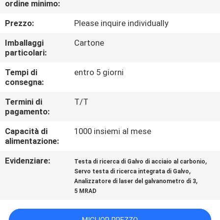
ordine minimo:
CONTROLLO
DI
Prezzo:
Please inquire individually
QUALITÀ
Imballaggi
Cartone
particolari:
CONTATTICI
Tempi di
entro 5 giorni
consegna:
RICHIEDA
Termini di
T/T
pagamento:
UNA
Capacità di
1000 insiemi al mese
CITAZIONE
alimentazione:
Evidenziare:
,
Testa di ricerca di Galvo di acciaio al carbonio
MAPPA
,
Servo testa di ricerca integrata di Galvo
,
DEL
Analizzatore di laser del galvanometro di 3
5 MRAD
SITO