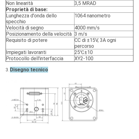
Non linearità
3,5 MRAD
Proprietà di base:
Lunghezza d'onda dello
1064 nanometro
specchio
Velocità di segno
4000 mm/s
Posizionamento della velocità
3 m/s
Requisito di potere
CC di ±15V, 3A ogni
percorso
Impiegati lavoranti
25℃±10
Protocollo dell'interfaccia
XY2-100
Disegno tecnico
3.