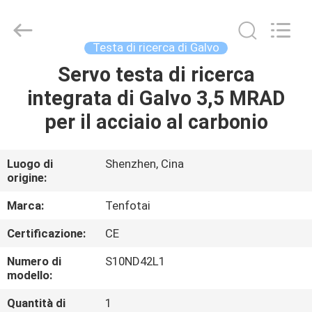
2026
Shenzhen
Gainlaser
Laser
Technology
Testa di ricerca di Galvo
Co.,Ltd.
All
Servo testa di ricerca
CASA
Rights
Reserved.
integrata di Galvo 3,5 MRAD
PRODOTTI
per il acciaio al carbonio
CIRCA
Luogo di
Shenzhen, Cina
origine:
NOI
Marca:
Tenfotai
GIRO
Certificazione:
CE
DELLA
Numero di
S10ND42L1
FABBRICA
modello:
Quantità di
1