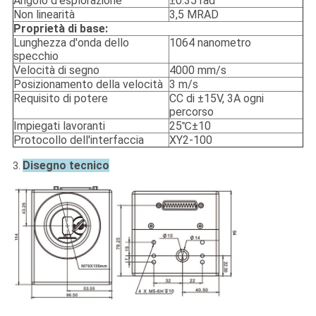
Angolo d'esplorazione
±0.35 rad
Non linearità
3,5 MRAD
Proprietà di base:
Lunghezza d'onda dello
1064 nanometro
specchio
Velocità di segno
4000 mm/s
Posizionamento della velocità
3 m/s
Requisito di potere
CC di ±15V, 3A ogni
percorso
Impiegati lavoranti
25℃±10
Protocollo dell'interfaccia
XY2-100
Disegno tecnico
3.