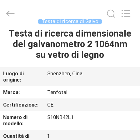
2026
Shenzhen
Gainlaser
Laser
Technology
Testa di ricerca di Galvo
Co.,Ltd.
All
Testa di ricerca dimensionale
CASA
Rights
Reserved.
del galvanometro 2 1064nm
PRODOTTI
su vetro di legno
CIRCA
Luogo di
Shenzhen, Cina
origine:
NOI
Marca:
Tenfotai
GIRO
Certificazione:
CE
DELLA
Numero di
S10NB42L1
FABBRICA
modello:
Quantità di
1