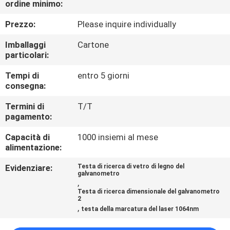
ordine minimo:
CONTROLLO
DI
Prezzo:
Please inquire individually
QUALITÀ
Imballaggi
Cartone
particolari:
CONTATTICI
Tempi di
entro 5 giorni
consegna:
RICHIEDA
Termini di
T/T
pagamento:
UNA
Capacità di
1000 insiemi al mese
CITAZIONE
alimentazione:
Evidenziare:
Testa di ricerca di vetro di legno del
MAPPA
galvanometro
,
DEL
Testa di ricerca dimensionale del galvanometro
2
SITO
,
testa della marcatura del laser 1064nm