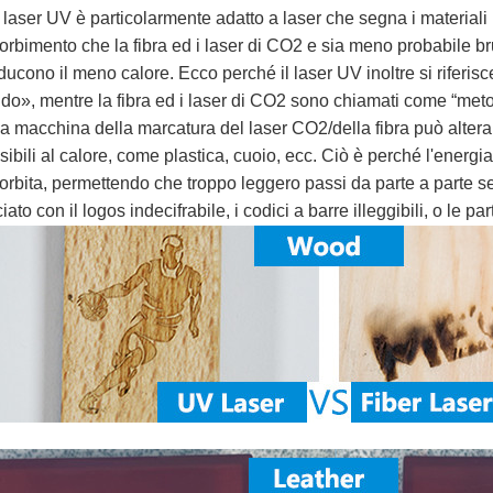
Il laser UV è particolarmente adatto a laser che segna i materiali 
orbimento che la fibra ed i laser di CO2 e sia meno probabile br
ducono il meno calore. Ecco perché il laser UV inoltre si riferi
ddo», mentre la fibra ed i laser di CO2 sono chiamati come “meto
La macchina della marcatura del laser CO2/della fibra può alterar
sibili al calore, come plastica, cuoio, ecc. Ciò è perché l'energ
orbita, permettendo che troppo leggero passi da parte a parte se
iato con il logos indecifrabile, i codici a barre illeggibili, o le par