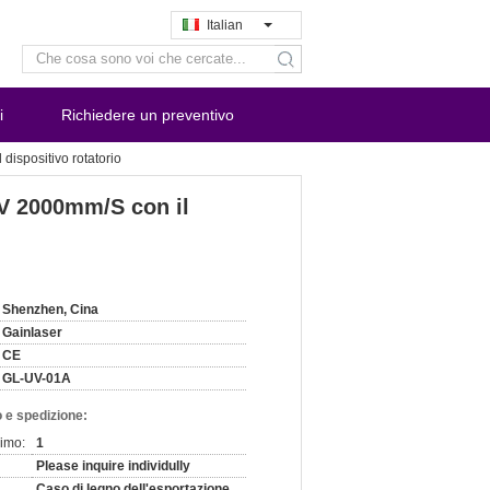
Italian
search
i
Richiedere un preventivo
dispositivo rotatorio
0V 2000mm/S con il
Shenzhen, Cina
Gainlaser
CE
GL-UV-01A
 e spedizione:
nimo:
1
Please inquire individully
Caso di legno dell'esportazione