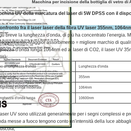
Macchina per incisione della bottiglia di vetro di
china UV della marcatura del laser di 5W DPSS con il dispos
onfronto
fra il laser laser della fibra UV laser 355nm, 106
iù breve la lunghezza d'onda, di più ha concentrato l'energia. Ma
 leggermente. Maggior assorbimento = migliore marchio di qualità.
ghezza d'onda lunga 1064nm ed al laser di CO2, il laser UV 35nm
ità;
po di lunghezza d'onda
Lunghezza d'onda
onde corte
355nm
nghezza d'onda moderata
1064nm
nghezza d'onda lunga
10600nm
 laser UV sono utilizzati generalmente per i segni complessi e pre
nda messe a fuoco tengono conto un'intensità della luce abbagl
uscola;