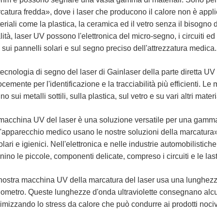
catura fredda», dove i laser che producono il calore non è applic
eriali come la plastica, la ceramica ed il vetro senza il bisogno de
lità, laser UV possono l'elettronica del micro-segno, i circuiti ed
 sui pannelli solari e sul segno preciso dell'attrezzatura medica.
tecnologia di segno del laser di Gainlaser della parte diretta UV 
ocemente per l'identificazione e la tracciabilità più efficienti. Le
o sui metalli sottili, sulla plastica, sul vetro e su vari altri mater
macchina UV del laser è una soluzione versatile per una gamma d
l'apparecchio medico usano le nostre soluzioni della marcatura»
olari e igienici. Nell'elettronica e nelle industrie automobilistic
nino le piccole, componenti delicate, compreso i circuiti e le las
nostra macchina UV della marcatura del laser usa una lunghezz
ometro. Queste lunghezze d'onda ultraviolette consegnano alcuni
imizzando lo stress da calore che può condurre ai prodotti nociv