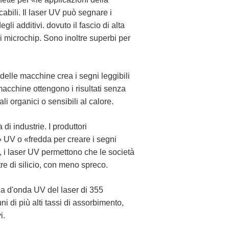
abili. Il laser UV può segnare i
gli additivi. dovuto il fascio di alta
 i microchip. Sono inoltre superbi per
delle macchine crea i segni leggibili
 macchine ottengono i risultati senza
iali organici o sensibili al calore.
i industrie. I produttori
 UV o «fredda per creare i segni
he, i laser UV permettono che le società
tre di silicio, con meno spreco.
a d'onda UV del laser di 355
 di più alti tassi di assorbimento,
i.