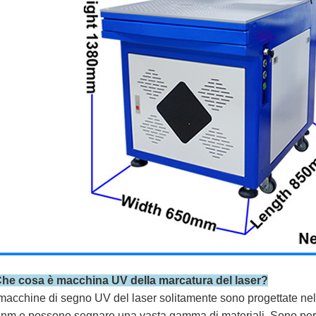
he cosa è macchina UV della marcatura del laser?
macchine di segno UV del laser solitamente sono progettate ne
nm e possono segnare una vasta gamma di materiali. Sono perfe