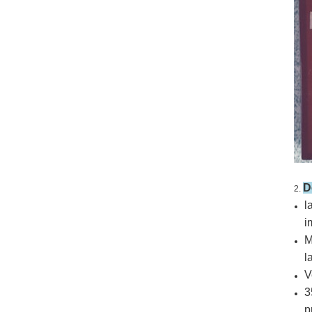
D
2.
l
i
M
l
V
3
p