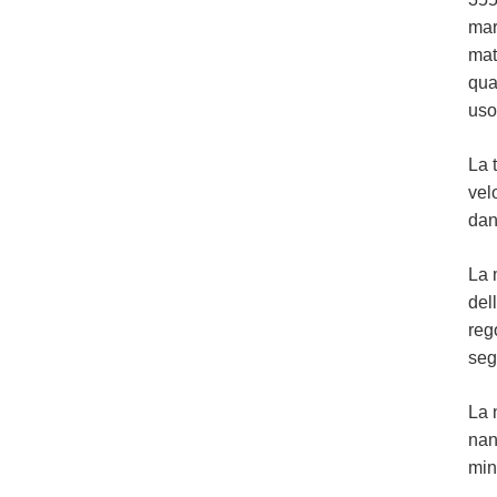
mar
mat
qua
uso
La 
vel
dann
La 
del
reg
seg
La 
nan
min