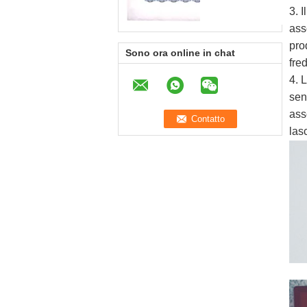
3. 
ass
pro
Sono ora online in chat
fre
4. 
sen
ass
lasc