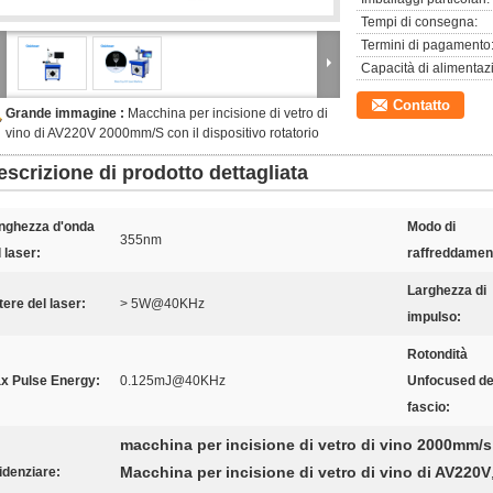
Tempi di consegna:
Termini di pagamento
Capacità di alimentaz
Contatto
Grande immagine :
Macchina per incisione di vetro di
vino di AV220V 2000mm/S con il dispositivo rotatorio
escrizione di prodotto dettagliata
nghezza d'onda
Modo di
355nm
 laser:
raffreddamen
Larghezza di
tere del laser:
> 5W@40KHz
impulso:
Rotondità
x Pulse Energy:
0.125mJ@40KHz
Unfocused de
fascio:
macchina per incisione di vetro di vino 2000mm/s
Macchina per incisione di vetro di vino di AV220V
idenziare: