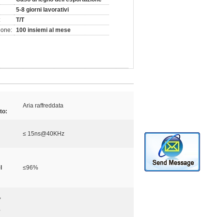
5-8 giorni lavorativi
:
T/T
ione:
100 insiemi al mese
Aria raffreddata
to:
≤ 15ns@40KHz
l
≤96%
,
,