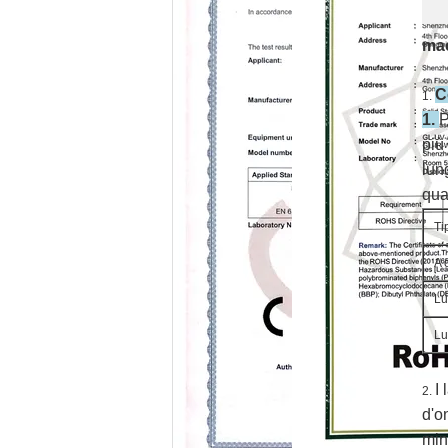
mac
C
1.
1.
P
più
lun
qual
Ti
A 
Lu
Lu
I
2.
d'o
min