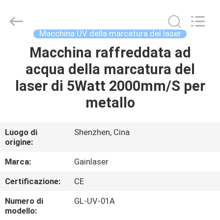
2026
Shenzhen
Gainlaser
Laser
Technology
Macchina UV della marcatura del laser
Co.,Ltd.
All
Macchina raffreddata ad
CASA
Rights
Reserved.
acqua della marcatura del
PRODOTTI
laser di 5Watt 2000mm/S per
metallo
CIRCA
NOI
Luogo di
Shenzhen, Cina
origine:
GIRO
Marca:
Gainlaser
DELLA
Certificazione:
CE
FABBRICA
Numero di
GL-UV-01A
modello: