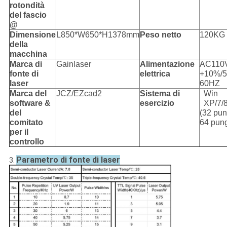
rotondità
del fascio
@
Dimensione
L850*W650*H1378mm
Peso netto
120KG
della
macchina
Marca di
Gainlaser
Alimentazione
AC110
fonte di
elettrica
+10%/5
laser
60HZ
Marca del
JCZ/EZcad2
Sistema di
Win
software &
esercizio
XP/7/
del
(32 pun
comitato
64 pung
per il
controllo
Parametro di fonte di laser
3.