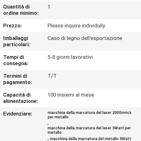
CONTROLLO
Quantità di
1
ordine minimo:
DI
QUALITÀ
Prezzo:
Please inquire individully
Imballaggi
Caso di legno dell'esportazione
CONTATTICI
particolari:
Tempi di
5-8 giorni lavorativi
consegna:
RICHIEDA
UNA
Termini di
T/T
pagamento:
CITAZIONE
Capacità di
100 insiemi al mese
alimentazione:
MAPPA
Evidenziare:
macchina della marcatura del laser 2000mm/s
DEL
per metallo
,
SITO
macchina della marcatura del laser 5Watt per
metallo
,
macchina della marcatura del metallo 5Watt