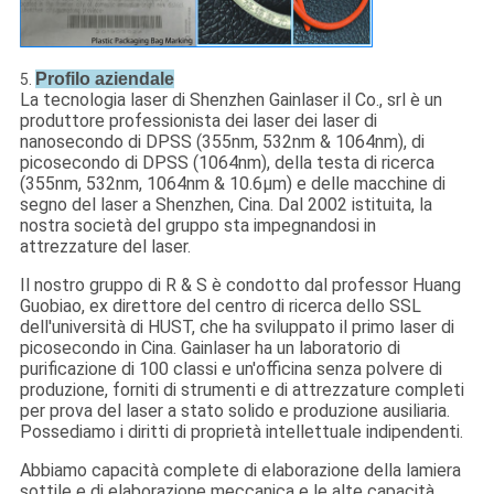
Profilo aziendale
5.
La tecnologia laser di Shenzhen Gainlaser il Co., srl è un
produttore professionista dei laser dei laser di
nanosecondo di DPSS (355nm, 532nm & 1064nm), di
picosecondo di DPSS (1064nm), della testa di ricerca
(355nm, 532nm, 1064nm & 10.6μm) e delle macchine di
segno del laser a Shenzhen, Cina. Dal 2002 istituita, la
nostra società del gruppo sta impegnandosi in
attrezzature del laser.
Il nostro gruppo di R & S è condotto dal professor Huang
Guobiao, ex direttore del centro di ricerca dello SSL
dell'università di HUST, che ha sviluppato il primo laser di
picosecondo in Cina. Gainlaser ha un laboratorio di
purificazione di 100 classi e un'officina senza polvere di
produzione, forniti di strumenti e di attrezzature completi
per prova del laser a stato solido e produzione ausiliaria.
Possediamo i diritti di proprietà intellettuale indipendenti.
Abbiamo capacità complete di elaborazione della lamiera
sottile e di elaborazione meccanica e le alte capacità