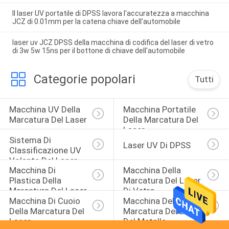
Il laser UV portatile di DPSS lavora l'accuratezza a macchina
JCZ di 0.01mm per la catena chiave dell'automobile
laser uv JCZ DPSS della macchina di codifica del laser di vetro
di 3w 5w 15ns per il bottone di chiave dell'automobile
Categorie popolari
Tutti
Macchina UV Della 
Macchina Portatile 
Marcatura Del Laser
Della Marcatura Del 
Laser
Sistema Di 
Laser UV Di DPSS
Classificazione UV 
Volante Del Laser
Macchina Di 
Macchina Della 
Plastica Della 
Marcatura Del Laser 
Marcatura Del Laser
Di Vetro
Macchina Di Cuoio 
Macchina Della 
Della Marcatura Del 
Marcatura Del Laser 
Laser
Del Metallo