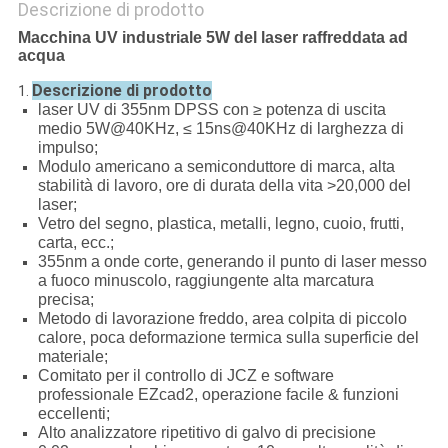
Descrizione di prodotto
Macchina UV industriale 5W del laser raffreddata ad
acqua
Descrizione di prodotto
1.
laser UV di 355nm DPSS con ≥ potenza di uscita
medio 5W@40KHz, ≤ 15ns@40KHz di larghezza di
impulso;
Modulo americano a semiconduttore di marca, alta
stabilità di lavoro, ore di durata della vita >20,000 del
laser;
Vetro del segno, plastica, metalli, legno, cuoio, frutti,
carta, ecc.;
355nm a onde corte, generando il punto di laser messo
a fuoco minuscolo, raggiungente alta marcatura
precisa;
Metodo di lavorazione freddo, area colpita di piccolo
calore, poca deformazione termica sulla superficie del
materiale;
Comitato per il controllo di JCZ e software
professionale EZcad2, operazione facile & funzioni
eccellenti;
Alto analizzatore ripetitivo di galvo di precisione