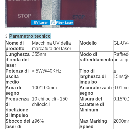
Parametro tecnico
3.
Nome di
Macchina UV della
Modello
GL-UV
prodotto
marcatura del laser
Lunghezza
355nm
Modo di
Raffred
d'onda del
raffreddamento
ad acq
laser
Potenza di
> 5W@40KHz
Tipo di
≤
uscita
larghezza di
15ns@
medio
impulso
Area di
100*100mm
Accuratezza di
0.01m
segno
segno
Frequenza
10 chilocicli - 150
Misura del
0.15*0
di
chilocicli
carattere di
ripetizione
Mininum
di impulso
Sbocco del
≤96%
Max Marking
2000m
laser di
Speed