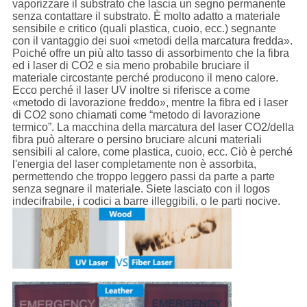
vaporizzare il substrato che lascia un segno permanente
senza contattare il substrato. È molto adatto a materiale
sensibile e critico (quali plastica, cuoio, ecc.) segnante
con il vantaggio dei suoi «metodi della marcatura fredda».
Poiché offre un più alto tasso di assorbimento che la fibra
ed i laser di CO2 e sia meno probabile bruciare il
materiale circostante perché producono il meno calore.
Ecco perché il laser UV inoltre si riferisce a come
«metodo di lavorazione freddo», mentre la fibra ed i laser
di CO2 sono chiamati come “metodo di lavorazione
termico”. La macchina della marcatura del laser CO2/della
fibra può alterare o persino bruciare alcuni materiali
sensibili al calore, come plastica, cuoio, ecc. Ciò è perché
l'energia del laser completamente non è assorbita,
permettendo che troppo leggero passi da parte a parte
senza segnare il materiale. Siete lasciato con il logos
indecifrabile, i codici a barre illeggibili, o le parti nocive.