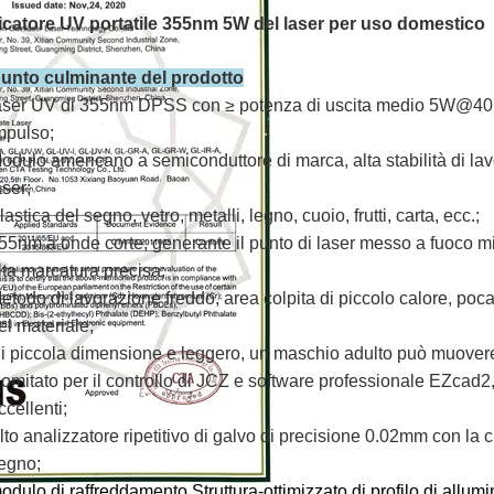
icatore UV portatile 355nm 5W del laser per uso domestico
punto culminante del prodotto
aser UV di 355nm DPSS con ≥ potenza di uscita medio 5W@40
mpulso;
odulo americano a semiconduttore di marca, alta stabilità di lavo
aser;
lastica del segno, vetro, metalli, legno, cuoio, frutti, carta, ecc.;
55nm a onde corte, generante il punto di laser messo a fuoco 
lta marcatura precisa;
etodo di lavorazione freddo, area colpita di piccolo calore, poc
el materiale;
i piccola dimensione e leggero, un maschio adulto può muovere
omitato per il controllo di JCZ e software professionale EZcad2,
ccellenti;
lto analizzatore ripetitivo di galvo di precisione 0.02mm con la 
egno;
odulo di raffreddamento Struttura-ottimizzato di profilo di allumi