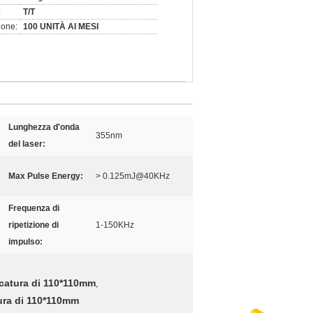
:
T/T
ione:
100 UNITÀ AI MESI
Lunghezza d'onda
355nm
del laser:
Max Pulse Energy:
> 0.125mJ@40KHz
Frequenza di
ripetizione di
1-150KHz
impulso:
rcatura di 110*110mm
,
ura di 110*110mm