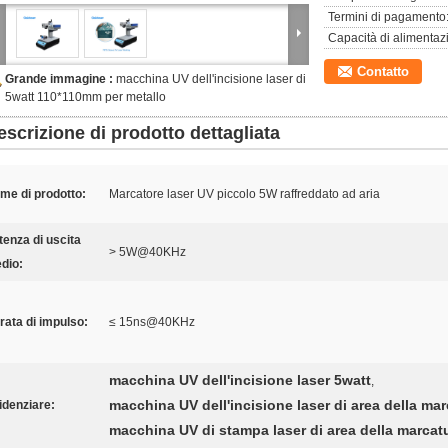
Termini di pagamento
Capacità di alimentaz
Contatto
Grande immagine :
macchina UV dell'incisione laser di
5watt 110*110mm per metallo
escrizione di prodotto dettagliata
me di prodotto:
Marcatore laser UV piccolo 5W raffreddato ad aria
tenza di uscita
> 5W@40KHz
dio:
rata di impulso:
≤ 15ns@40KHz
macchina UV dell'incisione laser 5watt
,
macchina UV dell'incisione laser di area della ma
idenziare:
macchina UV di stampa laser di area della marcat