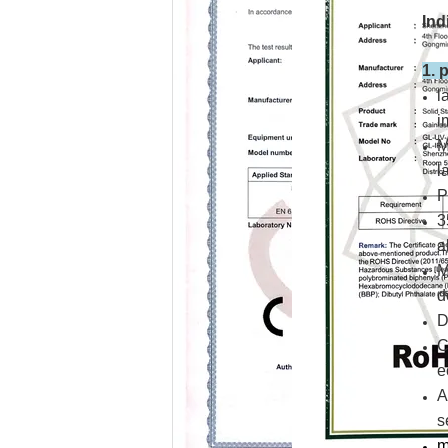
Ind
1. 
l
i
M
l
P
3
a
M
d
D
C
e
A
s
m