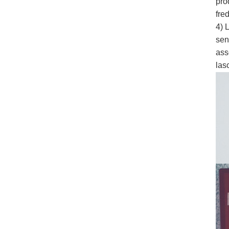
pro
fre
4) 
sen
ass
lasc