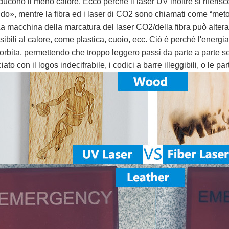
ducono il meno calore. Ecco perché il laser UV inoltre si riferi
ddo», mentre la fibra ed i laser di CO2 sono chiamati come “meto
La macchina della marcatura del laser CO2/della fibra può altera
sibili al calore, come plastica, cuoio, ecc. Ciò è perché l'energ
orbita, permettendo che troppo leggero passi da parte a parte se
iato con il logos indecifrabile, i codici a barre illeggibili, o le par