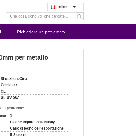
Italian
search
i
Richiedere un preventivo
110mm per metallo
Shenzhen, Cina
Gainlaser
CE
GL-UV-08A
 e spedizione:
nimo:
1
Please inquire individually
Caso di legno dell'esportazione
5-8 giorni