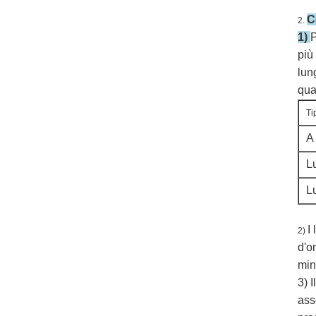
C
2.
1)
P
più
lun
qual
Ti
A
L
L
I
2)
d'o
min
3) 
ass