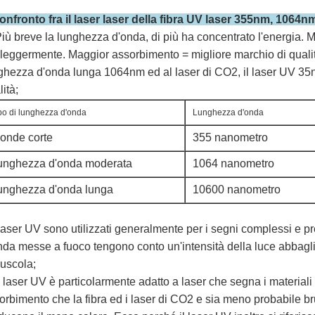
onfronto fra il laser laser della fibra UV laser 355nm, 106
iù breve la lunghezza d'onda, di più ha concentrato l'energia. Ma
 leggermente. Maggior assorbimento = migliore marchio di qualità.
ghezza d'onda lunga 1064nm ed al laser di CO2, il laser UV 35nm
ità;
po di lunghezza d'onda
Lunghezza d'onda
 onde corte
355 nanometro
unghezza d'onda moderata
1064 nanometro
unghezza d'onda lunga
10600 nanometro
 laser UV sono utilizzati generalmente per i segni complessi e pre
nda messe a fuoco tengono conto un'intensità della luce abbagl
uscola;
Il laser UV è particolarmente adatto a laser che segna i materiali 
orbimento che la fibra ed i laser di CO2 e sia meno probabile br