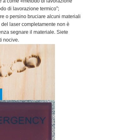
sce a come «metodo di lavorazione
do di lavorazione termico”;
re o persino bruciare alcuni materiali
ia del laser completamente non è
nza segnare il materiale. Siete
ti nocive.