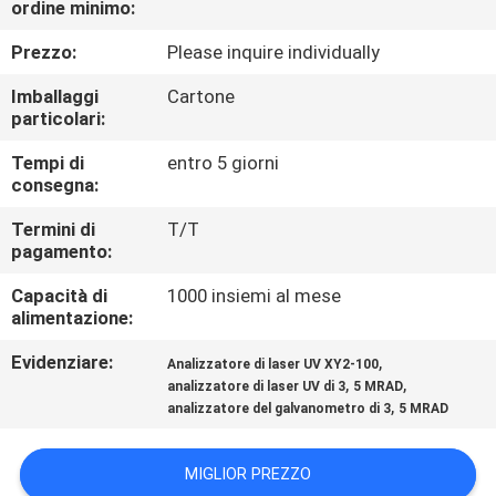
ordine minimo:
CONTROLLO
DI
Prezzo:
Please inquire individually
QUALITÀ
Imballaggi
Cartone
particolari:
CONTATTICI
Tempi di
entro 5 giorni
consegna:
RICHIEDA
Termini di
T/T
pagamento:
UNA
Capacità di
1000 insiemi al mese
CITAZIONE
alimentazione:
Evidenziare:
,
Analizzatore di laser UV XY2-100
MAPPA
,
,
analizzatore di laser UV di 3
5 MRAD
,
DEL
analizzatore del galvanometro di 3
5 MRAD
SITO
MIGLIOR PREZZO