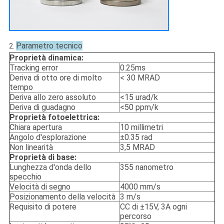
Parametro tecnico
2.
Proprietà dinamica:
Tracking error
0.25ms
Deriva di otto ore di molto
< 30 MRAD
tempo
Deriva allo zero assoluto
<15 urad/k
Deriva di guadagno
<50 ppm/k
Proprietà fotoelettrica:
Chiara apertura
10 millimetri
Angolo d'esplorazione
±0.35 rad
Non linearità
3,5 MRAD
Proprietà di base:
Lunghezza d'onda dello
355 nanometro
specchio
Velocità di segno
4000 mm/s
Posizionamento della velocità
3 m/s
Requisito di potere
CC di ±15V, 3A ogni
percorso