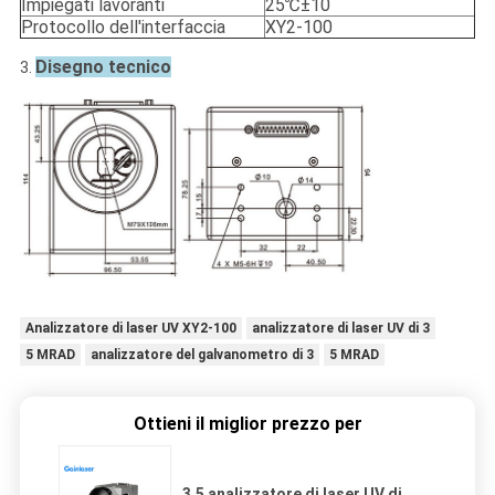
Impiegati lavoranti
25℃±10
Protocollo dell'interfaccia
XY2-100
Disegno tecnico
3.
Analizzatore di laser UV XY2-100
analizzatore di laser UV di 3
5 MRAD
analizzatore del galvanometro di 3
5 MRAD
Ottieni il miglior prezzo per
3,5 analizzatore di laser UV di