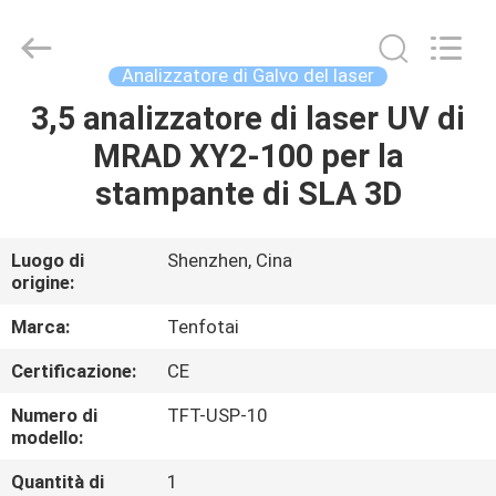
2025
Shenzhen
Gainlaser
Laser
Technology
Analizzatore di Galvo del laser
Co.,Ltd.
All
3,5 analizzatore di laser UV di
CASA
Rights
Reserved.
MRAD XY2-100 per la
PRODOTTI
stampante di SLA 3D
CIRCA
Luogo di
Shenzhen, Cina
origine:
NOI
Marca:
Tenfotai
GIRO
Certificazione:
CE
DELLA
Numero di
TFT-USP-10
FABBRICA
modello:
Quantità di
1