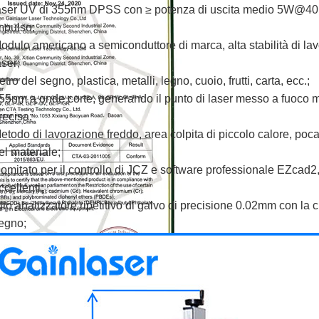
aser UV di 355nm DPSS con ≥ potenza di uscita medio 5W@40
mpulso;
odulo americano a semiconduttore di marca, alta stabilità di lavo
aser;
etro del segno, plastica, metalli, legno, cuoio, frutti, carta, ecc.;
55nm a onde corte, generando il punto di laser messo a fuoco 
recisa;
etodo di lavorazione freddo, area colpita di piccolo calore, poc
el materiale;
omitato per il controllo di JCZ e software professionale EZcad2,
ccellenti;
lto analizzatore ripetitivo di galvo di precisione 0.02mm con la 
egno;