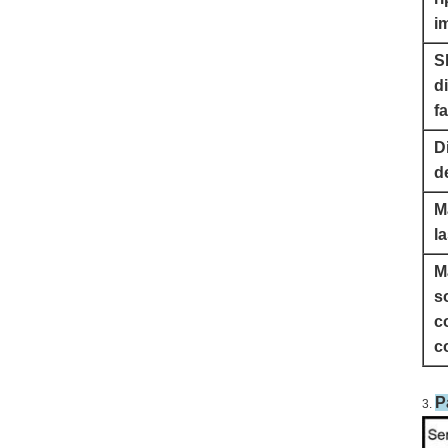
i
S
d
f
D
d
M
l
M
s
c
c
P
3.