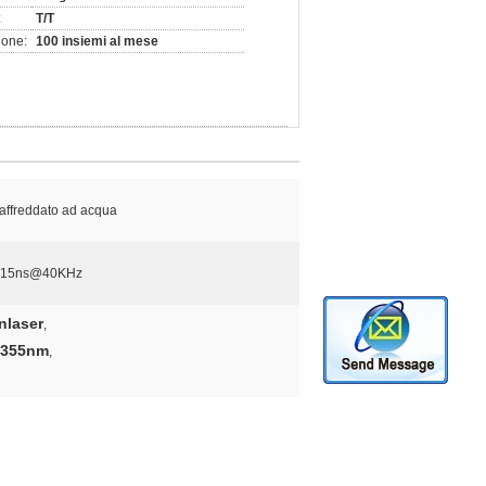
:
T/T
ione:
100 insiemi al mese
affreddato ad acqua
 15ns@40KHz
nlaser
,
W 355nm
,