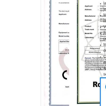
l
i
M
l
V
3
p
M
d
C
e
A
s