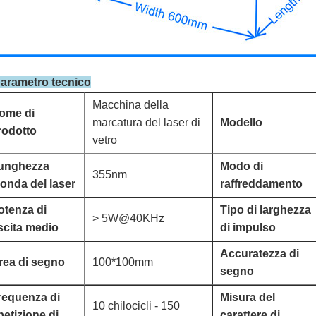
parametro tecnico
Macchina della
ome di
marcatura del laser di
Modello
rodotto
vetro
unghezza
Modo di
355nm
'onda del laser
raffreddamento
otenza di
Tipo di larghezza
> 5W@40KHz
scita medio
di impulso
Accuratezza di
rea di segno
100*100mm
segno
requenza di
Misura del
10 chilocicli - 150
petizione di
carattere di