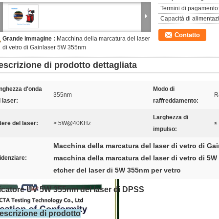
Termini di pagamento
Capacità di alimentaz
Contatto
Grande immagine :
Macchina della marcatura del laser
di vetro di Gainlaser 5W 355nm
escrizione di prodotto dettagliata
nghezza d'onda
Modo di
355nm
R
 laser:
raffreddamento:
Larghezza di
tere del laser:
> 5W@40KHz
≤
impulso:
Macchina della marcatura del laser di vetro di Gai
macchina della marcatura del laser di vetro di 5
idenziare:
etcher del laser di 5W 355nm per vetro
icatore UV 5W 355nm del laser di DPSS
escrizione di prodotto