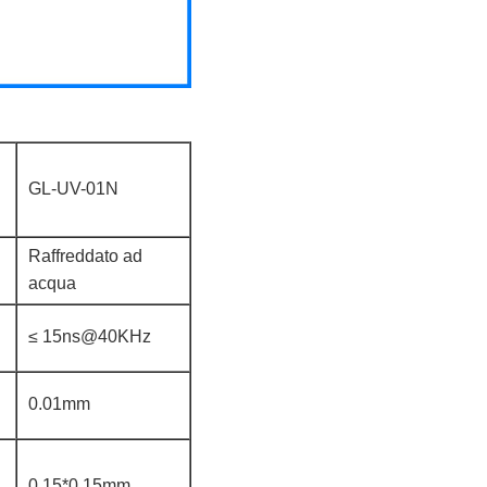
GL-UV-01N
Raffreddato ad
acqua
≤ 15ns@40KHz
0.01mm
0.15*0.15mm