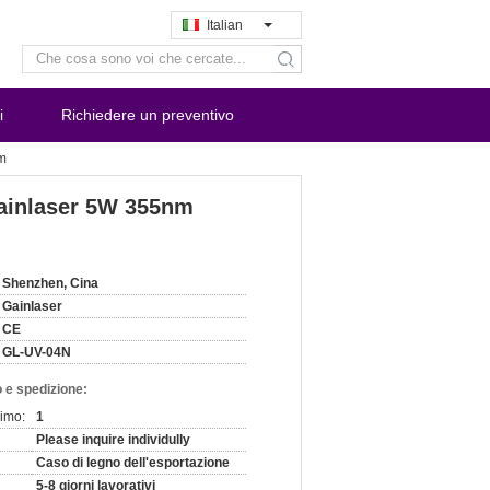
Italian
search
i
Richiedere un preventivo
nm
Gainlaser 5W 355nm
Shenzhen, Cina
Gainlaser
CE
GL-UV-04N
 e spedizione:
nimo:
1
Please inquire individully
Caso di legno dell'esportazione
5-8 giorni lavorativi