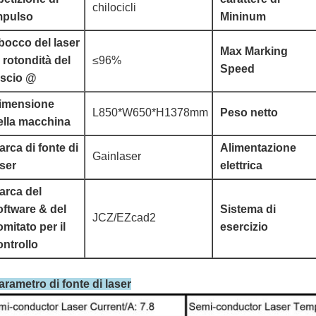
chilocicli
mpulso
Mininum
bocco del laser
Max Marking
i rotondità del
≤96%
Speed
ascio @
imensione
L850*W650*H1378mm
Peso netto
ella macchina
arca di fonte di
Alimentazione
Gainlaser
aser
elettrica
arca del
oftware & del
Sistema di
JCZ/EZcad2
omitato per il
esercizio
ontrollo
arametro di fonte di laser