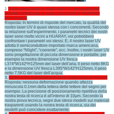
Come posizionate il vostro laser UV per qualità del
2.
prodotto confrontata ai vostri concorrenti di HUARAY,
Inno, Inngu?
Risposta: In termini di risposte del mercato, la qualità del
nostro laser UV è quasi stessa con i concorrenti. Secondo
la relazione sull'esperimento, i parametri tecnici dei nostri
laser sono molto vicini a HUARAY, voi potrebbero
confrontare i parametri voi stessi. E, il nostro laser UV
adotta il semiconduttore importato marca americana,
compreso “Nlight”, “coerente”, ecc. Inoltre, i nostri laser UV
sono progettazione di piccola dimensione e portatile, per
esempio la nostra dimensione UV fresca
L374*W142*H125mm del laser dell'aria, il peso netto 8KG
e la dimensione UV fresca L395*W142*H125mm, il peso
netto 7.5KG del laser dell'acqua.
3.
Come circa la prestazione della vostra testa di ricerca?
Risposta: nessuna deformazione quando altezza
minuscola 0.1mm della lettera delle lettere del segno per
esempio. La precisione di posizionamento ripetitiva della
nostra testa di ricerca è all'interno di 10μm. Secondo la
nostra prova tecnica, segni due stessi modelli sui materiali
trasparenti usando la nostra testa di ricerca, sia dei
modelli può coincidere esattamente.