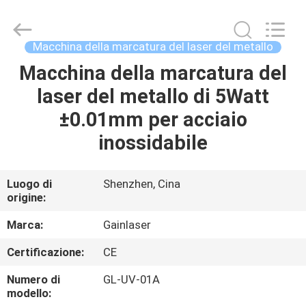
UV
della
marcatura
del
laser
Macchina della marcatura del laser del metallo
supplier.
Copyright
©
Macchina della marcatura del
CASA
2020
-
laser del metallo di 5Watt
2025
Shenzhen
Gainlaser
PRODOTTI
±0.01mm per acciaio
Laser
Technology
Co.,Ltd.
inossidabile
All
Rights
CIRCA
Reserved.
NOI
Luogo di
Shenzhen, Cina
origine:
GIRO
Marca:
Gainlaser
DELLA
Certificazione:
CE
FABBRICA
Numero di
GL-UV-01A
modello: