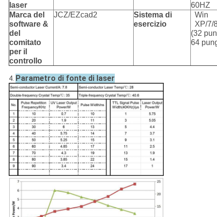
laser
60HZ
Marca del
JCZ/EZcad2
Sistema di
Win
software &
esercizio
XP/7/
del
(32 pun
comitato
64 pung
per il
controllo
Parametro di fonte di laser
4.