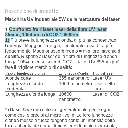
Descrizione di prodotto
Macchina UV industriale 5W della marcatura del laser
Confronto fra il laser laser della fibra UV laser
1.
355nm, 1064nm e di CO2 10600nm
1)
Più breve la lunghezza d'onda, di più ha concentrato
l'energia. Maggior l'energia, il materiale assorbirà più
leggermente. Maggior assorbimento = migliore marchio di
qualità. Rispetto al laser della fibra di lunghezza d'onda
lunga 1064nm ed al laser di CO2, il laser UV 355nm può
fare il migliore marchio di qualità;
Tipo di lunghezza d'onda
Lunghezza d'onda
Tipo del laser
A onde corte
355 nanometro
Laser UV
Lunghezza d'onda
1064 nanometro
Laser della
moderata
fibra
Lunghezza d'onda lunga
10600
Laser di CO2
nanometro
I laser UV sono utilizzati generalmente per i segni
2)
complessi e precisi al micro livello. Le loro lunghezze
d'onda messe a fuoco tengono conto un'intensità della
luce abbagliante e una dimensione di punto minuscola;