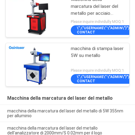
marcatura del laser del
metallo per acciaio
inossidabile
Please inquire individully MOQ:1
\",\"USERNAME\":\"ADMIN\"}");'>
CONTACT
macchina di stampa laser
5W su metallo
Please inquire individully MOQ:1
\",\"USERNAME\":\"ADMIN\"}");'>
CONTACT
Macchina della marcatura del laser del metallo
macchina della marcatura del laser del metallo di 5W 355nm
per alluminio
macchina della marcatura del laser del metallo
dell'analizzatore di 2000mm/S 0.02mm per il logo