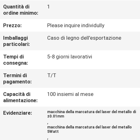
CONTROLLO
Quantità di
1
ordine minimo:
DI
QUALITÀ
Prezzo:
Please inquire individully
Imballaggi
Caso di legno dell'esportazione
CONTATTICI
particolari:
Tempi di
5-8 giorni lavorativi
consegna:
RICHIEDA
UNA
Termini di
T/T
pagamento:
CITAZIONE
Capacità di
100 insiemi al mese
alimentazione:
MAPPA
Evidenziare:
macchina della marcatura del laser del metallo di
DEL
±0.01mm
,
SITO
macchina della marcatura del laser del metallo
5Watt
,