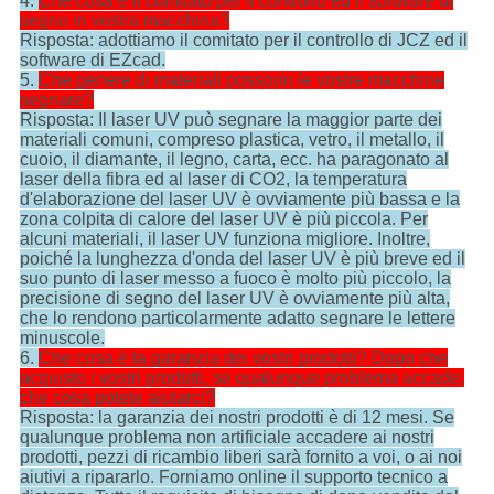
4.
Che cosa è il comitato per il controllo ed il software di
segno in vostra macchina?
Risposta: adottiamo il comitato per il controllo di JCZ ed il
software di EZcad.
5.
Che genere di materiali possono le vostre macchine
segnare?
Risposta: Il laser UV può segnare la maggior parte dei
materiali comuni, compreso plastica, vetro, il metallo, il
cuoio, il diamante, il legno, carta, ecc. ha paragonato al
laser della fibra ed al laser di CO2, la temperatura
d'elaborazione del laser UV è ovviamente più bassa e la
zona colpita di calore del laser UV è più piccola. Per
alcuni materiali, il laser UV funziona migliore. Inoltre,
poiché la lunghezza d'onda del laser UV è più breve ed il
suo punto di laser messo a fuoco è molto più piccolo, la
precisione di segno del laser UV è ovviamente più alta,
che lo rendono particolarmente adatto segnare le lettere
minuscole.
6.
Che cosa è la garanzia dei vostri prodotti? Dopo che
acquisto i vostri prodotti, se qualunque problema accade,
che cosa potete aiutarci?
Risposta: la garanzia dei nostri prodotti è di 12 mesi. Se
qualunque problema non artificiale accadere ai nostri
prodotti, pezzi di ricambio liberi sarà fornito a voi, o ai noi
aiutivi a ripararlo. Forniamo online il supporto tecnico a