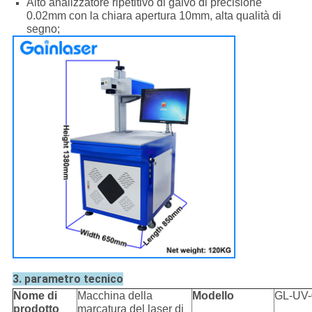
Alto analizzatore ripetitivo di galvo di precisione
0.02mm con la chiara apertura 10mm, alta qualità di
segno;
3. parametro tecnico
Nome di
Macchina della
Modello
GL-UV
prodotto
marcatura del laser di