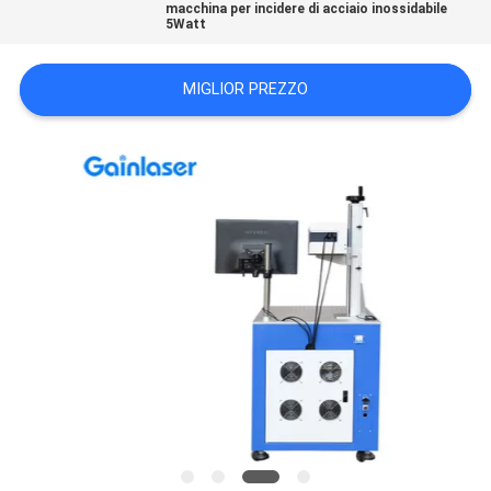
macchina per incidere di acciaio inossidabile
PRIVACY
5Watt
POLICY
MIGLIOR PREZZO