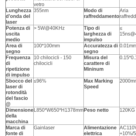
vetro
Lunghezza
355nm
Modo di
Aria
d'onda del
raffreddamento
raffred
laser
Potenza di
> 5W@40KHz
Tipo di
≤
uscita
larghezza di
15ns@
medio
impulso
Area di
100*100mm
Accuratezza di
0.01m
segno
segno
Frequenza
10 chilocicli - 150
Misura del
0.15*0
di
chilocicli
carattere di
ripetizione
Mininum
di impulso
Sbocco del
≤96%
Max Marking
2000m
laser di
Speed
rotondità
del fascio
@
Dimensione
L850*W650*H1378mm
Peso netto
120KG
della
macchina
Marca di
Gainlaser
Alimentazione
AC110
fonte di
elettrica
+10%/5