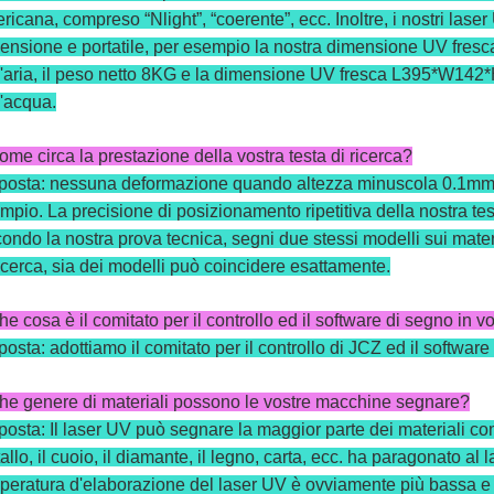
ricana, compreso “Nlight”, “coerente”, ecc. Inoltre, i nostri lase
ensione e portatile, per esempio la nostra dimensione UV fr
l'aria, il peso netto 8KG e la dimensione UV fresca L395*W142
l'acqua.
ome circa la prestazione della vostra testa di ricerca?
posta: nessuna
deformazione
quando altezza minuscola 0.1mm de
mpio. La precisione di posizionamento ripetitiva della nostra test
ondo la nostra prova tecnica, segni due stessi modelli sui materi
ricerca, sia dei modelli può coincidere esattamente.
he cosa è il comitato per il controllo ed il software di segno in 
posta: adottiamo il comitato per il controllo di JCZ ed il softwar
he genere di materiali possono le vostre macchine segnare?
posta: Il laser UV può segnare la maggior parte dei materiali com
allo, il cuoio, il diamante, il legno, carta, ecc. ha paragonato al l
peratura d'elaborazione del laser UV è ovviamente più bassa e l