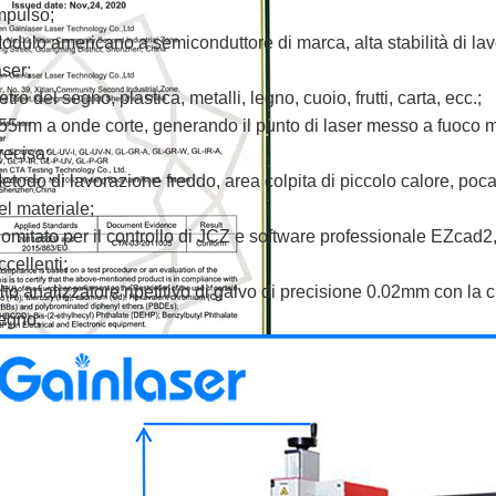
mpulso;
odulo americano a semiconduttore di marca, alta stabilità di lavo
aser;
etro del segno, plastica, metalli, legno, cuoio, frutti, carta, ecc.;
55nm a onde corte, generando il punto di laser messo a fuoco 
recisa;
etodo di lavorazione freddo, area colpita di piccolo calore, poc
el materiale;
omitato per il controllo di JCZ e software professionale EZcad2,
ccellenti;
lto analizzatore ripetitivo di galvo di precisione 0.02mm con la 
egno;