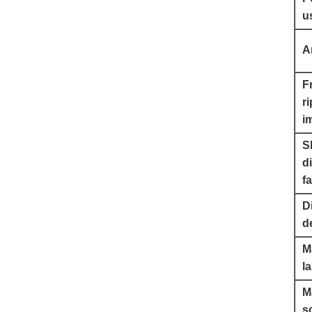
u
A
F
ri
i
S
d
f
D
d
M
l
M
s