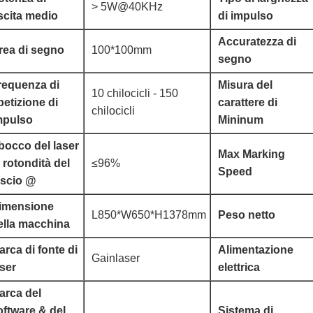
> 5W@40KHz
scita medio
di impulso
Accuratezza di
rea di segno
100*100mm
segno
requenza di
Misura del
10 chilocicli - 150
petizione di
carattere di
chilocicli
mpulso
Mininum
bocco del laser
Max Marking
i rotondità del
≤96%
Speed
ascio @
imensione
L850*W650*H1378mm
Peso netto
ella macchina
arca di fonte di
Alimentazione
Gainlaser
aser
elettrica
arca del
oftware & del
Sistema di