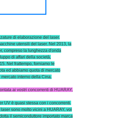
zature di elaborazione del laser.
acchine utensili del laser. Nel 2013, la
aser, compreso la lunghezza d'onda
po di affari della società,
15. Nel frattempo, forniamo le
ota ed abbiamo quota di mercato
 mercato interno della Cina.
rontata ai vostri concorrenti di HUARAY,
ser UV è quasi stessa con i concorrenti.
ri laser sono molto vicini a HUARAY, voi
 adotta il semiconduttore importato marca