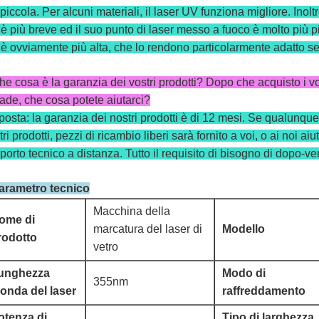
 piccola. Per alcuni materiali, il laser UV funziona migliore. Inol
è più breve ed il suo punto di laser messo a fuoco è molto più pi
è ovviamente più alta, che lo rendono particolarmente adatto se
he cosa è la garanzia dei vostri prodotti? Dopo che acquisto i v
ade, che cosa potete aiutarci?
posta: la garanzia dei nostri prodotti è di 12 mesi. Se qualunque
ri prodotti, pezzi di ricambio liberi sarà fornito a voi, o ai noi aiu
porto tecnico a distanza. Tutto il requisito di bisogno di dopo-ven
arametro tecnico
Macchina della
ome di
marcatura del laser di
Modello
rodotto
vetro
unghezza
Modo di
355nm
'onda del laser
raffreddamento
otenza di
Tipo di larghezza