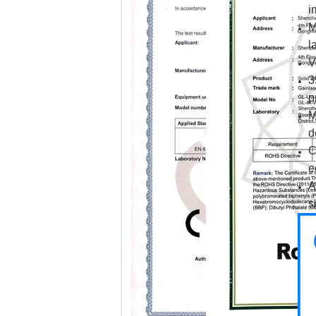
i
M
l
V
3
p
M
d
C
e
A
s