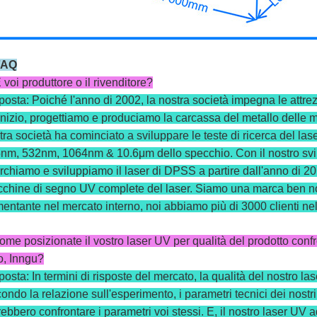
AQ
 voi produttore o il rivenditore?
posta: Poiché l'anno di 2002, la nostra società impegna le attrez
'inizio, progettiamo e produciamo la carcassa del metallo delle m
tra società ha cominciato a sviluppare le teste di ricerca del l
nm, 532nm, 1064nm & 10.6μm dello specchio. Con il nostro svilup
erchiamo e sviluppiamo il laser di DPSS a partire dall'anno di 20
chine di segno UV complete del laser. Siamo una marca ben n
entante nel mercato interno, noi abbiamo più di 3000 clienti nel
ome posizionate il vostro laser UV per qualità del prodotto conf
o, Inngu?
posta: In termini di risposte del mercato, la qualità del nostro la
ondo la relazione sull'esperimento, i parametri tecnici dei nost
rebbero confrontare i parametri voi stessi. E, il nostro laser UV