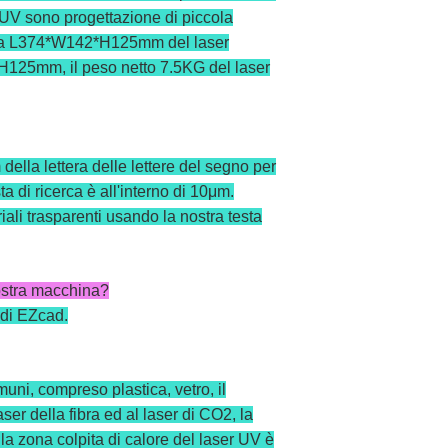
r UV sono progettazione di piccola
esca L374*W142*H125mm del laser
*H125mm, il peso netto 7.5KG del laser
lla lettera delle lettere del segno per
a di ricerca è all'interno di 10μm.
ali trasparenti usando la nostra testa
vostra macchina?
e di EZcad.
uni, compreso plastica, vetro, il
aser della fibra ed al laser di CO2, la
a zona colpita di calore del laser UV è