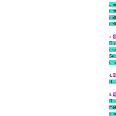
ame
dim
del
del
C
3.
Ris
ese
Sec
di 
C
4.
Ris
C
5.
Ris
met
tem