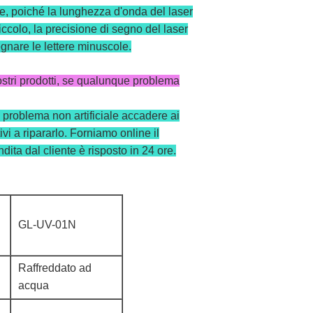
tre, poiché la lunghezza d'onda del laser
ccolo, la precisione di segno del laser
gnare le lettere minuscole.
ostri prodotti, se qualunque problema
 problema non artificiale accadere ai
tivi a ripararlo. Forniamo online il
dita dal cliente è risposto in 24 ore.
GL-UV-01N
Raffreddato ad
acqua