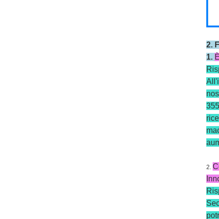
2.
F
1.
È
Ris
All
nos
355
ric
mac
aum
C
2.
Inn
Ris
Sec
pot