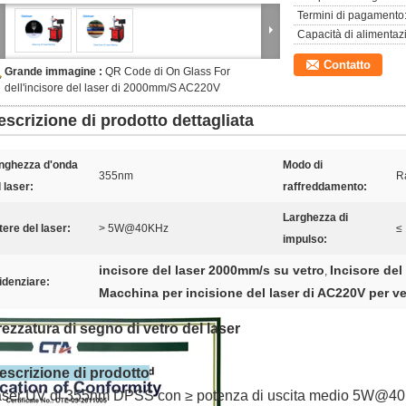
Termini di pagamento
Capacità di alimentaz
Contatto
Grande immagine :
QR Code di On Glass For
dell'incisore del laser di 2000mm/S AC220V
escrizione di prodotto dettagliata
nghezza d'onda
Modo di
355nm
R
 laser:
raffreddamento:
Larghezza di
tere del laser:
> 5W@40KHz
≤
impulso:
incisore del laser 2000mm/s su vetro
Incisore del
,
idenziare:
Macchina per incisione del laser di AC220V per ve
rezzatura di segno di vetro del laser
escrizione di prodotto
aser UV di 355nm DPSS con ≥ potenza di uscita medio 5W@40