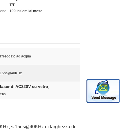
:
T/T
ione:
100 insiemi al mese
affreddato ad acqua
 15ns@40KHz
 laser di AC220V su vetro
,
tro
KHz, ≤ 15ns@40KHz di larghezza di