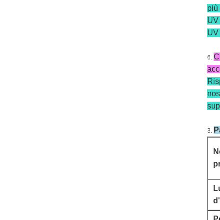
più
UV 
UV 
C
6.
acc
Ris
nost
sup
P
3.
N
p
L
d
P