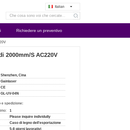
Italian
search
i
Richiedere un preventivo
220V
r di 2000mm/S AC220V
Shenzhen, Cina
Gainlaser
CE
GL-UV-04N
 e spedizione:
nimo:
1
Please inquire individully
Caso di legno dell'esportazione
5-8 giorni lavorativi