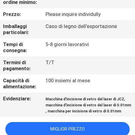
ordine minimo:
CONTROLLO
DI
Prezzo:
Please inquire individully
QUALITÀ
Imballaggi
Caso di legno dell'esportazione
particolari:
CONTATTICI
Tempi di
5-8 giorni lavorativi
consegna:
RICHIEDA
Termini di
T/T
pagamento:
UNA
Capacità di
100 insiemi al mese
CITAZIONE
alimentazione:
Evidenziare:
,
Macchina d'incisione di vetro del laser di JCZ
MAPPA
macchina d'incisione di vetro del laser di 0.01mm
,
DEL
macchina per incisione di vetro di 0.01mm
SITO
MIGLIOR PREZZO