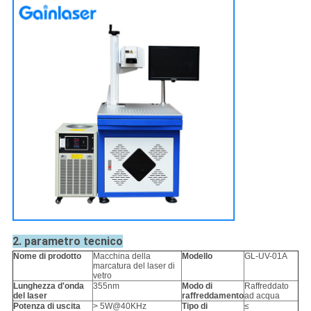
2. parametro tecnico
Nome di prodotto
Macchina della
Modello
GL-UV-01A
marcatura del laser di
vetro
Lunghezza d'onda
355nm
Modo di
Raffreddato
del laser
raffreddamento
ad acqua
Potenza di uscita
> 5W@40KHz
Tipo di
≤