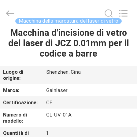
2026
Shenzhen
Gainlaser
Laser
Technology
Macchina della marcatura del laser di vetro
Co.,Ltd.
All
Macchina d'incisione di vetro
CASA
Rights
Reserved.
del laser di JCZ 0.01mm per il
PRODOTTI
codice a barre
CIRCA
Luogo di
Shenzhen, Cina
origine:
NOI
Marca:
Gainlaser
GIRO
Certificazione:
CE
DELLA
Numero di
GL-UV-01A
FABBRICA
modello:
Quantità di
1