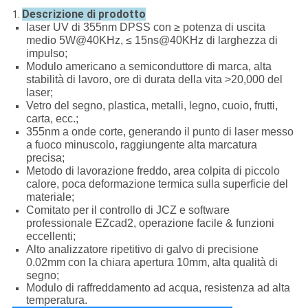
Descrizione di prodotto
1.
laser UV di 355nm DPSS con ≥ potenza di uscita
medio 5W@40KHz, ≤ 15ns@40KHz di larghezza di
impulso;
Modulo americano a semiconduttore di marca, alta
stabilità di lavoro, ore di durata della vita >20,000 del
laser;
Vetro del segno, plastica, metalli, legno, cuoio, frutti,
carta, ecc.;
355nm a onde corte, generando il punto di laser messo
a fuoco minuscolo, raggiungente alta marcatura
precisa;
Metodo di lavorazione freddo, area colpita di piccolo
calore, poca deformazione termica sulla superficie del
materiale;
Comitato per il controllo di JCZ e software
professionale EZcad2, operazione facile & funzioni
eccellenti;
Alto analizzatore ripetitivo di galvo di precisione
0.02mm con la chiara apertura 10mm, alta qualità di
segno;
Modulo di raffreddamento ad acqua, resistenza ad alta
temperatura.