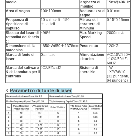
medio
larghezza di
15ns@40KHz
impulso
Area di segno
100*100mm
Accuratezza di
0.01mm
segno
Frequenza di
10 chilocicli - 150
Misura del
0.15*0.15mm
ripetizione di
chilocicli
carattere di
impulso
Mininum
Sbocco del laser di
≤96%
Max Marking
2000mm/s
rotondità del fascio
Speed
@
Dimensione della
L850*W650*H1378mm
Peso netto
120KG
macchina
Marca di fonte di
Gainlaser
Alimentazione
AC110V/220V
laser
elettrica
+10%/50HZ o
60HZ
Marca del software
JCZ/EZcad2
Sistema di
Win
& del comitato per il
esercizio
XP/7/8/10
controllo
(32 pungenti,
64 pungenti)
Parametro di fonte di laser
3.